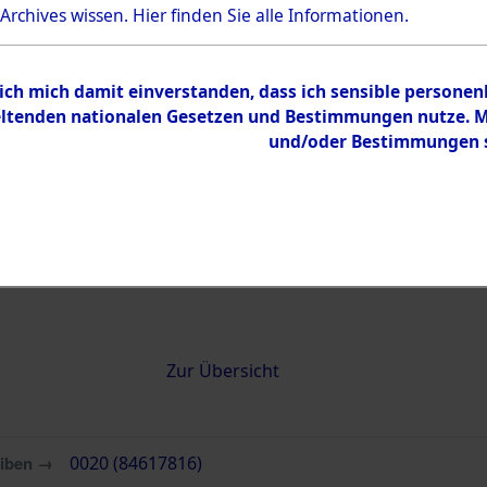
 Archives wissen.
Hier
finden Sie alle Informationen.
0020 (84617816)
 ich mich damit einverstanden, dass ich sensible persone
tenden nationalen Gesetzen und Bestimmungen nutze. Mir
und/oder Bestimmungen st
Übergeordnetes
Attempted 
Dokument
Ergebnisse
Auswertung
identifizie
Todesmärs
Inhalt
Zur Übersicht
eiben →
0020 (84617816)