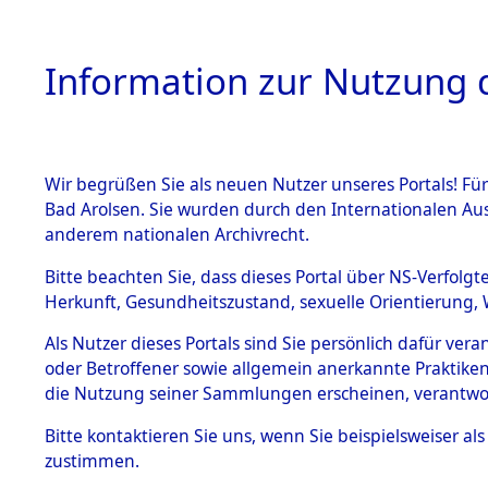
Information zur Nutzung d
Wir begrüßen Sie als neuen Nutzer unseres Portals! Fü
HOME
BESTANDSB
Bad Arolsen. Sie wurden durch den Internationalen Au
anderem nationalen Archivrecht.
BESTÄNDE
Attempted 
Bitte beachten Sie, dass dieses Portal über NS-Verfolgt
Herkunft, Gesundheitszustand, sexuelle Orientierung, 
Ergebnisse
1.
Inhaftierungsdoku
Als Nutzer dieses Portals sind Sie persönlich dafür ver
mente
Auswertung
oder Betroffener sowie allgemein anerkannte Praktiken
5. Verschiedenes
die Nutzung seiner Sammlungen erscheinen, verantwo
identifizi
5.3
Bitte
kontaktieren
Sie uns, wenn Sie beispielsweiser a
Todesmärsche
zustimmen.
5.3.1 Alliierte
Todesmärs
Erhebungen