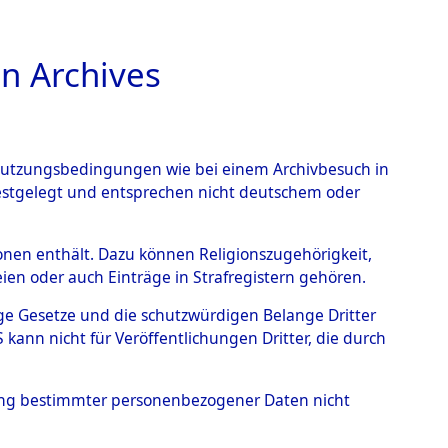
n Archives
TIONS ONLINE
n Nutzungsbedingungen wie bei einem Archivbesuch in
festgelegt und entsprechen nicht deutschem oder
ead - Cemeteries:
rsonen enthält. Dazu können Religionszugehörigkeit,
en oder auch Einträge in Strafregistern gehören.
 von Häftlingsnummern:
tige Gesetze und die schutzwürdigen Belange Dritter
S - Records Branch - für
ann nicht für Veröffentlichungen Dritter, die durch
 den Stationen der
hung bestimmter personenbezogener Daten nicht
020 (84617816)