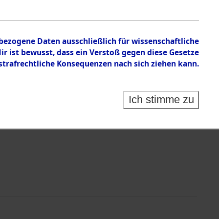
nbezogene Daten ausschließlich für wissenschaftliche
 ist bewusst, dass ein Verstoß gegen diese Gesetze
rafrechtliche Konsequenzen nach sich ziehen kann.
Identification of Unknown Dead - Cemeteries:
 der Identifizierung anhand von Häftlingsnummern:
s- und Ergebnisbogen des ITS - Records Branch - für
Ich stimme zu
rte Tote nach Friedhöfen auf den Stationen der
che.