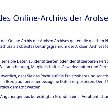
a
A
es Online-Archivs der Arolse
DIGITAL COLLEC
r das Online-Archiv der Arolsen Archives gelten die gleiche
ESCHREIBUNG
ARCHIVALE
ÜBERSICHT
BILD
sschuss als oberstes Leitungsgremium der Arolsen Archives 
Identification of Unknown D
e sensible Daten zu identifizierten oder identifizierbaren Pe
Weltanschauung, Mitgliedschaft in Gewerkschaften und Partei
 der Identifizierung anhand
antwortlich, dass Sie das Recht auf die Privatsphäre und sons
s- und Ergebnisbogen des IT
 in Bezug auf personenbezogene Daten respektieren. Der ITS k
rtlich gemacht werden.
erte Tote nach Friedhöfen auf
ls Angehöriger aus berechtigten Gründen einer Veröffentlic
che.
→
0089 (84617796)
→
0