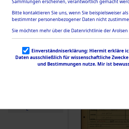
Häftlings
Sammlungen erscheinen, verantwortlich gemacht wer
Todesmärsche
Ergebnisbo
5.3.1 Alliierte
Bitte
kontaktieren
Sie uns, wenn Sie beispielsweiser al
Erhebungen
bestimmter personenbezogener Daten nicht zustimme
zu
Branch - fü
Todesmärsch
en
Sie möchten mehr über die Datenrichtlinie der Arolsen
Friedhöfen
5.3.2
Versuchte
Identifizierun
Todesmärs
Einverständniserklärung: Hiermit erkläre i
g
Daten ausschließlich für wissenschaftliche Zweck
5.3.3
0027 (846
Todesmärsch
und Bestimmungen nutze. Mir ist bewuss
e /
Identifikation
unbekannter
Toter
5.3.5
Grabermittlu
ng /
Friedhofsplän
e