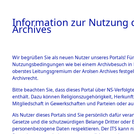
Information zur Nutzung d
Archives
HOME
BESTANDSBESCHREIBUNG
ARCHIVAL
Wir begrüßen Sie als neuen Nutzer unseres Portals! Für
Nutzungsbedingungen wie bei einem Archivbesuch in B
oberstes Leitungsgremium der Arolsen Archives festg
Archivrecht.
BESTÄNDE
Bitte beachten Sie, dass dieses Portal über NS-Verfolgte
Attempted 
enthält. Dazu können Religionszugehörigkeit, Herkunf
Mitgliedschaft in Gewerkschaften und Parteien oder auc
Dead - Cem
1.
Inhaftierungsdoku
mente
Als Nutzer dieses Portals sind Sie persönlich dafür vera
Identifizi
Gesetze und die schutzwürdigen Belange Dritter oder B
5. Verschiedenes
personenbezogene Daten respektieren. Der ITS kann nic
5.3