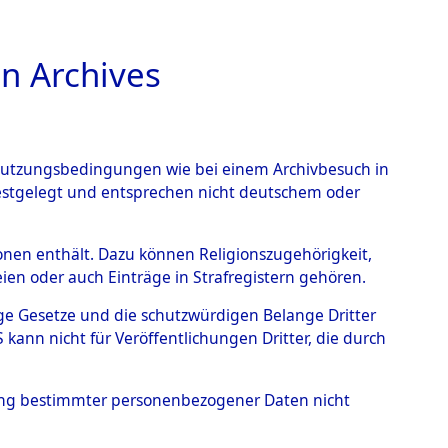
n Archives
TIONS ONLINE
n Nutzungsbedingungen wie bei einem Archivbesuch in
festgelegt und entsprechen nicht deutschem oder
ead - Cemeteries:
rsonen enthält. Dazu können Religionszugehörigkeit,
en oder auch Einträge in Strafregistern gehören.
 von Häftlingsnummern:
tige Gesetze und die schutzwürdigen Belange Dritter
S - Records Branch - für
ann nicht für Veröffentlichungen Dritter, die durch
 den Stationen der
hung bestimmter personenbezogener Daten nicht
039 (84617835)