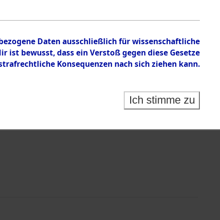
nbezogene Daten ausschließlich für wissenschaftliche
 ist bewusst, dass ein Verstoß gegen diese Gesetze
rafrechtliche Konsequenzen nach sich ziehen kann.
Identification of Unknown Dead - Cemeteries:
 der Identifizierung anhand von Häftlingsnummern:
s- und Ergebnisbogen des ITS - Records Branch - für
Ich stimme zu
rte Tote nach Friedhöfen auf den Stationen der
che.