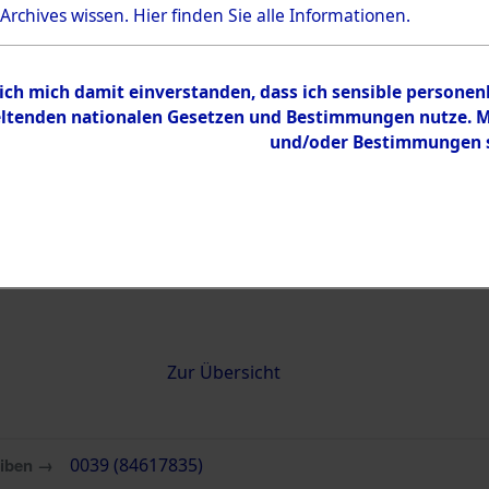
 Archives wissen.
Hier
finden Sie alle Informationen.
0039 (84617835)
 ich mich damit einverstanden, dass ich sensible persone
tenden nationalen Gesetzen und Bestimmungen nutze. Mir
und/oder Bestimmungen st
Übergeordnetes
Attempted 
Dokument
Ergebnisse
Auswertung
identifizie
Todesmärs
Inhalt
Zur Übersicht
eiben →
0039 (84617835)