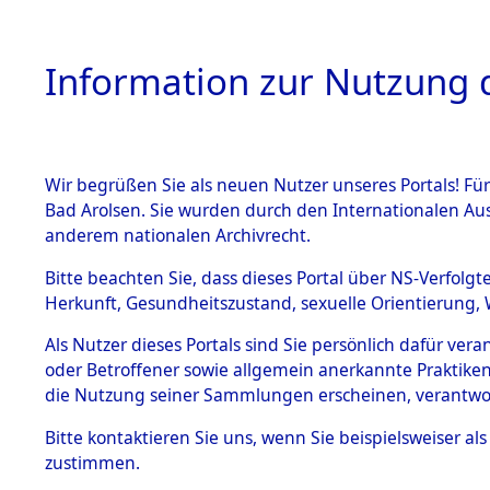
Information zur Nutzung d
Wir begrüßen Sie als neuen Nutzer unseres Portals! Fü
HOME
BESTANDSB
Bad Arolsen. Sie wurden durch den Internationalen Au
anderem nationalen Archivrecht.
BESTÄNDE
Attempted 
Bitte beachten Sie, dass dieses Portal über NS-Verfolgt
Herkunft, Gesundheitszustand, sexuelle Orientierung, 
Ergebnisse
1.
Inhaftierungsdoku
Als Nutzer dieses Portals sind Sie persönlich dafür ver
mente
Auswertung
oder Betroffener sowie allgemein anerkannte Praktiken
5. Verschiedenes
die Nutzung seiner Sammlungen erscheinen, verantwo
identifizi
5.3
Bitte
kontaktieren
Sie uns, wenn Sie beispielsweiser a
Todesmärsche
zustimmen.
5.3.1 Alliierte
Todesmärs
Erhebungen