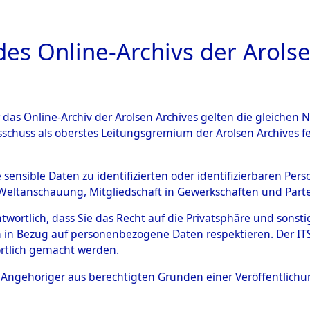
a
A
es Online-Archivs der Arolse
DIGITAL COLLEC
r das Online-Archiv der Arolsen Archives gelten die gleiche
ESCHREIBUNG
ARCHIVALE
ÜBERSICHT
BILD
sschuss als oberstes Leitungsgremium der Arolsen Archives 
Identification of Unknown D
e sensible Daten zu identifizierten oder identifizierbaren Pe
Weltanschauung, Mitgliedschaft in Gewerkschaften und Partei
 der Identifizierung anhand
antwortlich, dass Sie das Recht auf die Privatsphäre und sons
s- und Ergebnisbogen des IT
 in Bezug auf personenbezogene Daten respektieren. Der ITS k
rtlich gemacht werden.
erte Tote nach Friedhöfen auf
ls Angehöriger aus berechtigten Gründen einer Veröffentlic
che.
→
0089 (84617796)
→
0