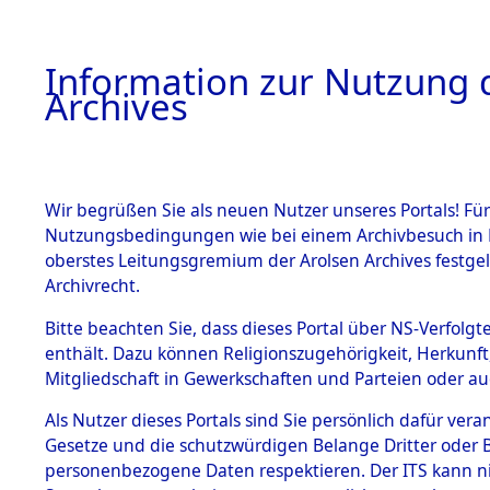
Information zur Nutzung d
Archives
HOME
BESTANDSBESCHREIBUNG
ARCHIVAL
Wir begrüßen Sie als neuen Nutzer unseres Portals! Für
Nutzungsbedingungen wie bei einem Archivbesuch in B
oberstes Leitungsgremium der Arolsen Archives festg
Archivrecht.
BESTÄNDE
Bitte beachten Sie, dass dieses Portal über NS-Verfolgte
Attempted 
enthält. Dazu können Religionszugehörigkeit, Herkunf
Mitgliedschaft in Gewerkschaften und Parteien oder auc
Dead - Cem
1.
Inhaftierungsdoku
mente
Als Nutzer dieses Portals sind Sie persönlich dafür vera
Identifizi
Gesetze und die schutzwürdigen Belange Dritter oder B
5. Verschiedenes
personenbezogene Daten respektieren. Der ITS kann nic
5.3