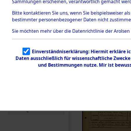
Häftlings
Sammlungen erscheinen, verantwortlich gemacht wer
Todesmärsche
Ergebnisbo
5.3.1 Alliierte
Bitte
kontaktieren
Sie uns, wenn Sie beispielsweiser al
Erhebungen
bestimmter personenbezogener Daten nicht zustimme
zu
Branch - fü
Todesmärsch
en
Sie möchten mehr über die Datenrichtlinie der Arolsen
Friedhöfen
5.3.2
Versuchte
Identifizierun
Todesmärs
Einverständniserklärung: Hiermit erkläre i
g
Daten ausschließlich für wissenschaftliche Zweck
5.3.3
0043 (846
Todesmärsch
und Bestimmungen nutze. Mir ist bewuss
e /
Identifikation
unbekannter
Toter
5.3.5
Grabermittlu
ng /
Friedhofsplän
e