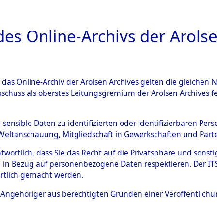
a
A
es Online-Archivs der Arolse
DIGITAL COLLEC
r das Online-Archiv der Arolsen Archives gelten die gleiche
ESCHREIBUNG
ARCHIVALE
ÜBERSICHT
BILD
sschuss als oberstes Leitungsgremium der Arolsen Archives 
Identification of Unknown D
e sensible Daten zu identifizierten oder identifizierbaren Pe
Weltanschauung, Mitgliedschaft in Gewerkschaften und Partei
 der Identifizierung anhand
antwortlich, dass Sie das Recht auf die Privatsphäre und sons
s- und Ergebnisbogen des IT
 in Bezug auf personenbezogene Daten respektieren. Der ITS k
rtlich gemacht werden.
erte Tote nach Friedhöfen auf
ls Angehöriger aus berechtigten Gründen einer Veröffentlic
che.
→
0089 (84617796)
→
0