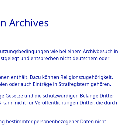
n Archives
TIONS ONLINE
n Nutzungsbedingungen wie bei einem Archivbesuch in
festgelegt und entsprechen nicht deutschem oder
ead - Cemeteries:
rsonen enthält. Dazu können Religionszugehörigkeit,
en oder auch Einträge in Strafregistern gehören.
 von Häftlingsnummern:
tige Gesetze und die schutzwürdigen Belange Dritter
S - Records Branch - für
ann nicht für Veröffentlichungen Dritter, die durch
 den Stationen der
hung bestimmter personenbezogener Daten nicht
045 (84617841)