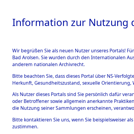
Information zur Nutzung d
Wir begrüßen Sie als neuen Nutzer unseres Portals! Fü
HOME
BESTANDSB
Bad Arolsen. Sie wurden durch den Internationalen Au
anderem nationalen Archivrecht.
BESTÄNDE
Attempted 
Bitte beachten Sie, dass dieses Portal über NS-Verfolgt
Herkunft, Gesundheitszustand, sexuelle Orientierung, 
Ergebnisse
1.
Inhaftierungsdoku
Als Nutzer dieses Portals sind Sie persönlich dafür ver
mente
Auswertung
oder Betroffener sowie allgemein anerkannte Praktiken
5. Verschiedenes
die Nutzung seiner Sammlungen erscheinen, verantwo
identifizi
5.3
Bitte
kontaktieren
Sie uns, wenn Sie beispielsweiser a
Todesmärsche
zustimmen.
5.3.1 Alliierte
Todesmärs
Erhebungen