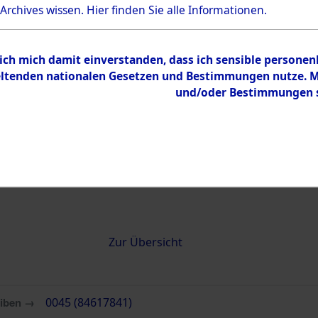
 Archives wissen.
Hier
finden Sie alle Informationen.
0045 (84617841)
 ich mich damit einverstanden, dass ich sensible persone
tenden nationalen Gesetzen und Bestimmungen nutze. Mir
und/oder Bestimmungen st
Übergeordnetes
Attempted 
Dokument
Ergebnisse
Auswertung
identifizie
Todesmärs
Inhalt
Zur Übersicht
eiben →
0045 (84617841)