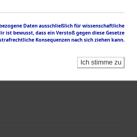
nbezogene Daten ausschließlich für wissenschaftliche
 ist bewusst, dass ein Verstoß gegen diese Gesetze
rafrechtliche Konsequenzen nach sich ziehen kann.
Identification of Unknown Dead - Cemeteries:
 der Identifizierung anhand von Häftlingsnummern:
s- und Ergebnisbogen des ITS - Records Branch - für
Ich stimme zu
rte Tote nach Friedhöfen auf den Stationen der
che.