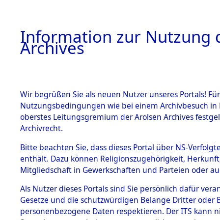
Information zur Nutzung d
Archives
HOME
BESTANDSBESCHREIBUNG
ARCHIVAL
Wir begrüßen Sie als neuen Nutzer unseres Portals! Für
Nutzungsbedingungen wie bei einem Archivbesuch in B
oberstes Leitungsgremium der Arolsen Archives festg
Archivrecht.
BESTÄNDE
Bitte beachten Sie, dass dieses Portal über NS-Verfolgte
Attempted 
enthält. Dazu können Religionszugehörigkeit, Herkunf
Mitgliedschaft in Gewerkschaften und Parteien oder auc
Dead - Cem
1.
Inhaftierungsdoku
mente
Als Nutzer dieses Portals sind Sie persönlich dafür vera
Identifizi
Gesetze und die schutzwürdigen Belange Dritter oder B
5. Verschiedenes
personenbezogene Daten respektieren. Der ITS kann nic
5.3