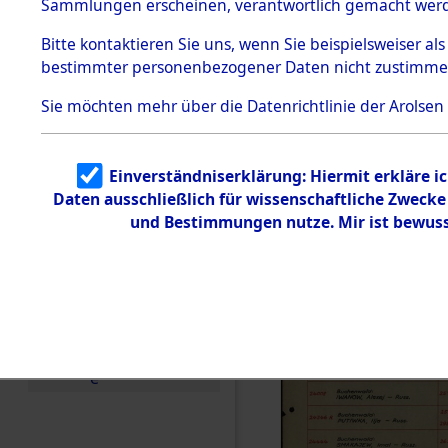
Häftlings
Sammlungen erscheinen, verantwortlich gemacht wer
Todesmärsche
Ergebnisbo
5.3.1 Alliierte
Bitte
kontaktieren
Sie uns, wenn Sie beispielsweiser al
Erhebungen
bestimmter personenbezogener Daten nicht zustimme
zu
Branch - fü
Todesmärsch
en
Sie möchten mehr über die Datenrichtlinie der Arolsen
Friedhöfen
5.3.2
Versuchte
Identifizierun
Todesmärs
Einverständniserklärung: Hiermit erkläre i
g
Daten ausschließlich für wissenschaftliche Zweck
5.3.3
(84617858
Todesmärsch
und Bestimmungen nutze. Mir ist bewuss
e /
Identifikation
unbekannter
Toter
5.3.5
Grabermittlu
ng /
Friedhofsplän
e