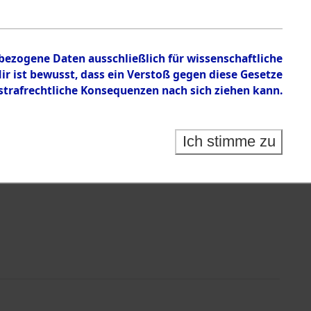
nbezogene Daten ausschließlich für wissenschaftliche
 ist bewusst, dass ein Verstoß gegen diese Gesetze
rafrechtliche Konsequenzen nach sich ziehen kann.
Identification of Unknown Dead - Cemeteries:
 der Identifizierung anhand von Häftlingsnummern:
s- und Ergebnisbogen des ITS - Records Branch - für
Ich stimme zu
rte Tote nach Friedhöfen auf den Stationen der
che.