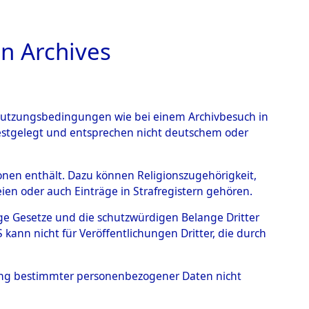
n Archives
TIONS ONLINE
n Nutzungsbedingungen wie bei einem Archivbesuch in
festgelegt und entsprechen nicht deutschem oder
ead - Cemeteries:
rsonen enthält. Dazu können Religionszugehörigkeit,
en oder auch Einträge in Strafregistern gehören.
 von Häftlingsnummern:
tige Gesetze und die schutzwürdigen Belange Dritter
S - Records Branch - für
ann nicht für Veröffentlichungen Dritter, die durch
 den Stationen der
hung bestimmter personenbezogener Daten nicht
58)
→
0090 (84617948)