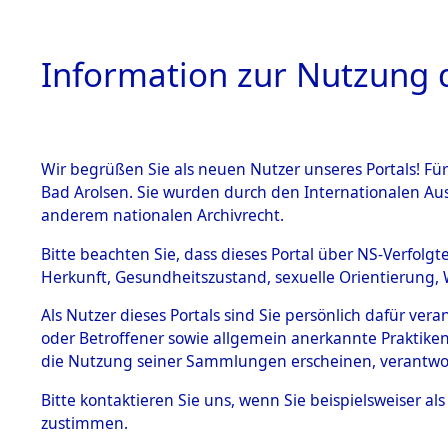
Information zur Nutzung d
Wir begrüßen Sie als neuen Nutzer unseres Portals! Fü
HOME
BESTANDSB
Bad Arolsen. Sie wurden durch den Internationalen Au
anderem nationalen Archivrecht.
BESTÄNDE
Attempted 
Bitte beachten Sie, dass dieses Portal über NS-Verfolgt
Herkunft, Gesundheitszustand, sexuelle Orientierung, 
Ergebnisse
1.
Inhaftierungsdoku
Als Nutzer dieses Portals sind Sie persönlich dafür ver
mente
Auswertung
oder Betroffener sowie allgemein anerkannte Praktiken
5. Verschiedenes
die Nutzung seiner Sammlungen erscheinen, verantwo
identifizi
5.3
Bitte
kontaktieren
Sie uns, wenn Sie beispielsweiser a
Todesmärsche
zustimmen.
5.3.1 Alliierte
Todesmärs
Erhebungen