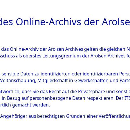
a
A
es Online-Archivs der Arolse
DIGITAL COLLEC
r das Online-Archiv der Arolsen Archives gelten die gleiche
ESCHREIBUNG
ARCHIVALE
ÜBERSICHT
BILD
sschuss als oberstes Leitungsgremium der Arolsen Archives 
Identification of Unknown D
e sensible Daten zu identifizierten oder identifizierbaren Pe
Weltanschauung, Mitgliedschaft in Gewerkschaften und Partei
 der Identifizierung anhand
antwortlich, dass Sie das Recht auf die Privatsphäre und sons
s- und Ergebnisbogen des IT
 in Bezug auf personenbezogene Daten respektieren. Der ITS k
rtlich gemacht werden.
erte Tote nach Friedhöfen auf
ls Angehöriger aus berechtigten Gründen einer Veröffentlic
che.
→
0090 Buch 1 (846178