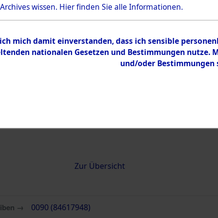
 Archives wissen.
Hier
finden Sie alle Informationen.
0090 (84617948)
 ich mich damit einverstanden, dass ich sensible persone
tenden nationalen Gesetzen und Bestimmungen nutze. Mir
und/oder Bestimmungen st
Übergeordnetes
Attempted 
Dokument
Ergebnisse
Auswertung
identifizie
Todesmärs
Inhalt
Zur Übersicht
eiben →
0090 (84617948)