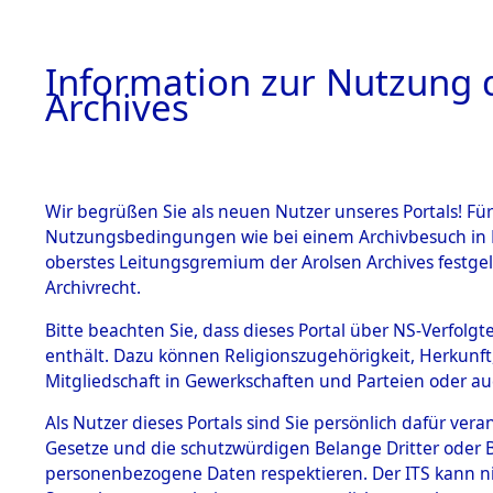
Information zur Nutzung d
Archives
HOME
BESTANDSBESCHREIBUNG
ARCHIVAL
Wir begrüßen Sie als neuen Nutzer unseres Portals! Für
Nutzungsbedingungen wie bei einem Archivbesuch in B
oberstes Leitungsgremium der Arolsen Archives festg
Archivrecht.
BESTÄNDE
Bitte beachten Sie, dass dieses Portal über NS-Verfolgte
Attempted 
enthält. Dazu können Religionszugehörigkeit, Herkunf
Mitgliedschaft in Gewerkschaften und Parteien oder auc
Dead - Cem
1.
Inhaftierungsdoku
mente
Als Nutzer dieses Portals sind Sie persönlich dafür vera
Identifizi
Gesetze und die schutzwürdigen Belange Dritter oder B
5. Verschiedenes
personenbezogene Daten respektieren. Der ITS kann nic
5.3