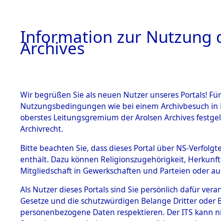
Information zur Nutzung d
Archives
HOME
BESTANDSBESCHREIBUNG
ARCHIVAL
Wir begrüßen Sie als neuen Nutzer unseres Portals! Für
Nutzungsbedingungen wie bei einem Archivbesuch in B
oberstes Leitungsgremium der Arolsen Archives festg
Archivrecht.
BESTÄNDE
Bitte beachten Sie, dass dieses Portal über NS-Verfolgte
Attempted 
enthält. Dazu können Religionszugehörigkeit, Herkunf
Mitgliedschaft in Gewerkschaften und Parteien oder auc
Dead - Cem
1.
Inhaftierungsdoku
mente
Als Nutzer dieses Portals sind Sie persönlich dafür vera
Identifizi
Gesetze und die schutzwürdigen Belange Dritter oder B
5. Verschiedenes
personenbezogene Daten respektieren. Der ITS kann nic
5.3