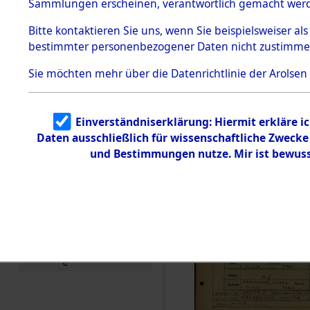
Häftlings
Sammlungen erscheinen, verantwortlich gemacht wer
Todesmärsche
Ergebnisbo
5.3.1 Alliierte
Bitte
kontaktieren
Sie uns, wenn Sie beispielsweiser al
Erhebungen
bestimmter personenbezogener Daten nicht zustimme
zu
Branch - fü
Todesmärsch
en
Sie möchten mehr über die Datenrichtlinie der Arolsen
Friedhöfen
5.3.2
Versuchte
Identifizierun
Todesmärs
Einverständniserklärung: Hiermit erkläre i
g
Daten ausschließlich für wissenschaftliche Zweck
5.3.3
(84617858
Todesmärsch
und Bestimmungen nutze. Mir ist bewuss
e /
Identifikation
unbekannter
Toter
5.3.5
Grabermittlu
ng /
Friedhofsplän
e