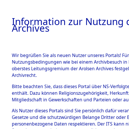
Information zur Nutzung d
Archives
HOME
BESTANDSBESCHREIBUNG
ARCHIVAL
Wir begrüßen Sie als neuen Nutzer unseres Portals! Für
Nutzungsbedingungen wie bei einem Archivbesuch in B
oberstes Leitungsgremium der Arolsen Archives festg
Archivrecht.
BESTÄNDE
Bitte beachten Sie, dass dieses Portal über NS-Verfolgte
Attempted 
enthält. Dazu können Religionszugehörigkeit, Herkunf
Mitgliedschaft in Gewerkschaften und Parteien oder auc
Dead - Cem
1.
Inhaftierungsdoku
mente
Als Nutzer dieses Portals sind Sie persönlich dafür vera
Identifizi
Gesetze und die schutzwürdigen Belange Dritter oder B
5. Verschiedenes
personenbezogene Daten respektieren. Der ITS kann nic
5.3