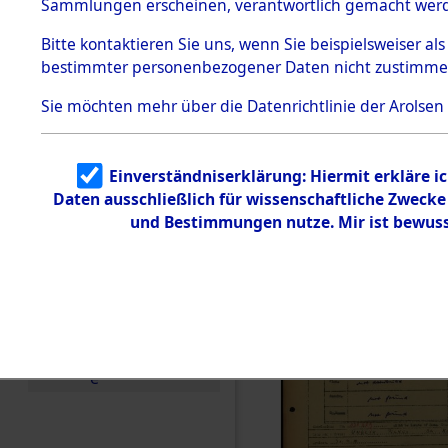
Häftlings
Sammlungen erscheinen, verantwortlich gemacht wer
Todesmärsche
Ergebnisbo
5.3.1 Alliierte
Bitte
kontaktieren
Sie uns, wenn Sie beispielsweiser al
Erhebungen
bestimmter personenbezogener Daten nicht zustimme
zu
Branch - fü
Todesmärsch
en
Sie möchten mehr über die Datenrichtlinie der Arolsen
Friedhöfen
5.3.2
Versuchte
Identifizierun
Todesmärs
Einverständniserklärung: Hiermit erkläre i
g
Daten ausschließlich für wissenschaftliche Zweck
5.3.3
(84617858
Todesmärsch
und Bestimmungen nutze. Mir ist bewuss
e /
Identifikation
unbekannter
Toter
5.3.5
Grabermittlu
ng /
Friedhofsplän
e