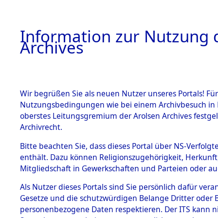
Information zur Nutzung d
Archives
HOME
BESTANDSBESCHREIBUNG
ARCHIVAL
Wir begrüßen Sie als neuen Nutzer unseres Portals! Für
Nutzungsbedingungen wie bei einem Archivbesuch in B
oberstes Leitungsgremium der Arolsen Archives festg
Archivrecht.
BESTÄNDE
Bitte beachten Sie, dass dieses Portal über NS-Verfolgte
Attempted 
enthält. Dazu können Religionszugehörigkeit, Herkunf
Mitgliedschaft in Gewerkschaften und Parteien oder auc
Dead - Cem
1.
Inhaftierungsdoku
mente
Als Nutzer dieses Portals sind Sie persönlich dafür vera
Identifizi
Gesetze und die schutzwürdigen Belange Dritter oder B
5. Verschiedenes
personenbezogene Daten respektieren. Der ITS kann nic
5.3