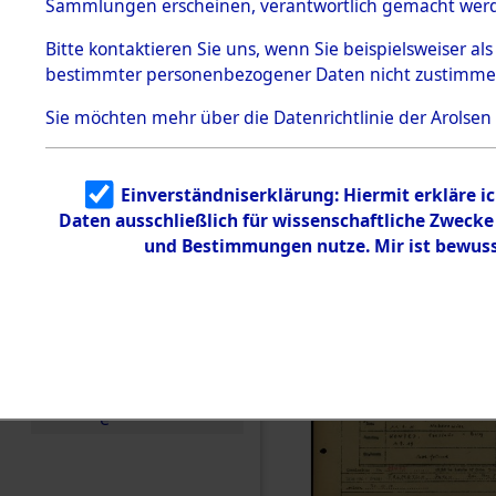
Häftlings
Sammlungen erscheinen, verantwortlich gemacht wer
Todesmärsche
Ergebnisbo
5.3.1 Alliierte
Bitte
kontaktieren
Sie uns, wenn Sie beispielsweiser al
Erhebungen
bestimmter personenbezogener Daten nicht zustimme
zu
Branch - fü
Todesmärsch
en
Sie möchten mehr über die Datenrichtlinie der Arolsen
Friedhöfen
5.3.2
Versuchte
Identifizierun
Todesmärs
Einverständniserklärung: Hiermit erkläre i
g
Daten ausschließlich für wissenschaftliche Zweck
5.3.3
(84617858
Todesmärsch
und Bestimmungen nutze. Mir ist bewuss
e /
Identifikation
unbekannter
Toter
5.3.5
Grabermittlu
ng /
Friedhofsplän
e