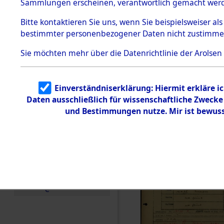
Häftlings
Sammlungen erscheinen, verantwortlich gemacht wer
Todesmärsche
Ergebnisbo
5.3.1 Alliierte
Bitte
kontaktieren
Sie uns, wenn Sie beispielsweiser al
Erhebungen
bestimmter personenbezogener Daten nicht zustimme
zu
Branch - fü
Todesmärsch
en
Sie möchten mehr über die Datenrichtlinie der Arolsen
Friedhöfen
5.3.2
Versuchte
Identifizierun
Todesmärs
Einverständniserklärung: Hiermit erkläre i
g
Daten ausschließlich für wissenschaftliche Zweck
5.3.3
(84617858
Todesmärsch
und Bestimmungen nutze. Mir ist bewuss
e /
Identifikation
unbekannter
Toter
5.3.5
Grabermittlu
ng /
Friedhofsplän
e