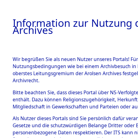
Information zur Nutzung d
Archives
HOME
BESTANDSBESCHREIBUNG
ARCHIVAL
Wir begrüßen Sie als neuen Nutzer unseres Portals! Für
Nutzungsbedingungen wie bei einem Archivbesuch in B
oberstes Leitungsgremium der Arolsen Archives festg
Archivrecht.
BESTÄNDE
Bitte beachten Sie, dass dieses Portal über NS-Verfolgte
Attempted 
enthält. Dazu können Religionszugehörigkeit, Herkunf
Mitgliedschaft in Gewerkschaften und Parteien oder auc
Dead - Cem
1.
Inhaftierungsdoku
mente
Als Nutzer dieses Portals sind Sie persönlich dafür vera
Identifizi
Gesetze und die schutzwürdigen Belange Dritter oder B
5. Verschiedenes
personenbezogene Daten respektieren. Der ITS kann nic
5.3