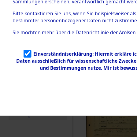
Häftlings
Sammlungen erscheinen, verantwortlich gemacht wer
Todesmärsche
Ergebnisbo
5.3.1 Alliierte
Bitte
kontaktieren
Sie uns, wenn Sie beispielsweiser al
Erhebungen
bestimmter personenbezogener Daten nicht zustimme
zu
Branch - fü
Todesmärsch
en
Sie möchten mehr über die Datenrichtlinie der Arolsen
Friedhöfen
5.3.2
Versuchte
Identifizierun
Todesmärs
Einverständniserklärung: Hiermit erkläre i
g
Daten ausschließlich für wissenschaftliche Zweck
5.3.3
(84617858
Todesmärsch
und Bestimmungen nutze. Mir ist bewuss
e /
Identifikation
unbekannter
Toter
5.3.5
Grabermittlu
ng /
Friedhofsplän
e