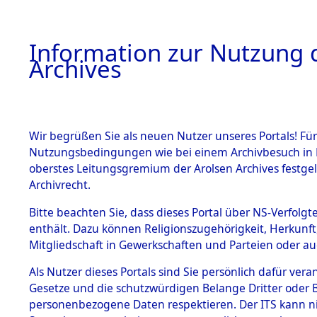
Information zur Nutzung d
Archives
HOME
BESTANDSBESCHREIBUNG
ARCHIVAL
Wir begrüßen Sie als neuen Nutzer unseres Portals! Für
Nutzungsbedingungen wie bei einem Archivbesuch in B
oberstes Leitungsgremium der Arolsen Archives festg
Archivrecht.
BESTÄNDE
Bitte beachten Sie, dass dieses Portal über NS-Verfolgte
Attempted 
enthält. Dazu können Religionszugehörigkeit, Herkunf
Mitgliedschaft in Gewerkschaften und Parteien oder auc
Dead - Cem
1.
Inhaftierungsdoku
mente
Als Nutzer dieses Portals sind Sie persönlich dafür vera
Identifizi
Gesetze und die schutzwürdigen Belange Dritter oder B
5. Verschiedenes
personenbezogene Daten respektieren. Der ITS kann nic
5.3