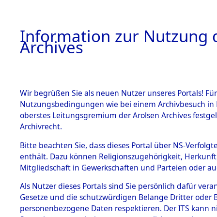
Information zur Nutzung d
Archives
HOME
BESTANDSBESCHREIBUNG
ARCHIVAL
Wir begrüßen Sie als neuen Nutzer unseres Portals! Für
Nutzungsbedingungen wie bei einem Archivbesuch in B
oberstes Leitungsgremium der Arolsen Archives festg
Archivrecht.
BESTÄNDE
Bitte beachten Sie, dass dieses Portal über NS-Verfolgte
Attempted 
enthält. Dazu können Religionszugehörigkeit, Herkunf
Mitgliedschaft in Gewerkschaften und Parteien oder auc
Dead - Cem
1.
Inhaftierungsdoku
mente
Als Nutzer dieses Portals sind Sie persönlich dafür vera
Identifizi
Gesetze und die schutzwürdigen Belange Dritter oder B
5. Verschiedenes
personenbezogene Daten respektieren. Der ITS kann nic
5.3