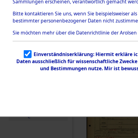
Häftlings
Sammlungen erscheinen, verantwortlich gemacht wer
Todesmärsche
Ergebnisbo
5.3.1 Alliierte
Bitte
kontaktieren
Sie uns, wenn Sie beispielsweiser al
Erhebungen
bestimmter personenbezogener Daten nicht zustimme
zu
Branch - fü
Todesmärsch
en
Sie möchten mehr über die Datenrichtlinie der Arolsen
Friedhöfen
5.3.2
Versuchte
Identifizierun
Todesmärs
Einverständniserklärung: Hiermit erkläre i
g
Daten ausschließlich für wissenschaftliche Zweck
5.3.3
(84618116
Todesmärsch
und Bestimmungen nutze. Mir ist bewuss
e /
Identifikation
unbekannter
Toter
5.3.5
Grabermittlu
ng /
Friedhofsplän
e