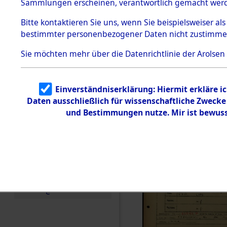
Häftlings
Sammlungen erscheinen, verantwortlich gemacht wer
Todesmärsche
Ergebnisbo
5.3.1 Alliierte
Bitte
kontaktieren
Sie uns, wenn Sie beispielsweiser al
Erhebungen
bestimmter personenbezogener Daten nicht zustimme
zu
Branch - fü
Todesmärsch
en
Sie möchten mehr über die Datenrichtlinie der Arolsen
Friedhöfen
5.3.2
Versuchte
Identifizierun
Todesmärs
Einverständniserklärung: Hiermit erkläre i
g
Daten ausschließlich für wissenschaftliche Zweck
5.3.3
(84618116
Todesmärsch
und Bestimmungen nutze. Mir ist bewuss
e /
Identifikation
unbekannter
Toter
5.3.5
Grabermittlu
ng /
Friedhofsplän
e