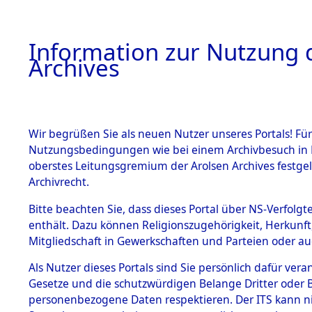
Information zur Nutzung d
Archives
HOME
BESTANDSBESCHREIBUNG
ARCHIVAL
Wir begrüßen Sie als neuen Nutzer unseres Portals! Für
Nutzungsbedingungen wie bei einem Archivbesuch in B
oberstes Leitungsgremium der Arolsen Archives festg
Archivrecht.
BESTÄNDE
Bitte beachten Sie, dass dieses Portal über NS-Verfolgte
Attempted 
enthält. Dazu können Religionszugehörigkeit, Herkunf
Mitgliedschaft in Gewerkschaften und Parteien oder auc
Dead - Cem
1.
Inhaftierungsdoku
mente
Als Nutzer dieses Portals sind Sie persönlich dafür vera
Identifizi
Gesetze und die schutzwürdigen Belange Dritter oder B
5. Verschiedenes
personenbezogene Daten respektieren. Der ITS kann nic
5.3