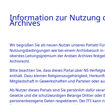
Information zur Nutzung d
Archives
HOME
BESTANDSBESCHREIBUNG
ARCHIVAL
Wir begrüßen Sie als neuen Nutzer unseres Portals! Für
Nutzungsbedingungen wie bei einem Archivbesuch in B
oberstes Leitungsgremium der Arolsen Archives festg
Archivrecht.
BESTÄNDE
Bitte beachten Sie, dass dieses Portal über NS-Verfolgte
Attempted 
enthält. Dazu können Religionszugehörigkeit, Herkunf
Mitgliedschaft in Gewerkschaften und Parteien oder auc
Dead - Cem
1.
Inhaftierungsdoku
mente
Als Nutzer dieses Portals sind Sie persönlich dafür vera
Identifizi
Gesetze und die schutzwürdigen Belange Dritter oder B
5. Verschiedenes
personenbezogene Daten respektieren. Der ITS kann nic
5.3