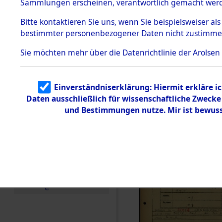
Häftlings
Sammlungen erscheinen, verantwortlich gemacht wer
Todesmärsche
Ergebnisbo
5.3.1 Alliierte
Bitte
kontaktieren
Sie uns, wenn Sie beispielsweiser al
Erhebungen
bestimmter personenbezogener Daten nicht zustimme
zu
Branch - fü
Todesmärsch
en
Sie möchten mehr über die Datenrichtlinie der Arolsen
Friedhöfen
5.3.2
Versuchte
Identifizierun
Todesmärs
Einverständniserklärung: Hiermit erkläre i
g
Daten ausschließlich für wissenschaftliche Zweck
5.3.3
(84618116
Todesmärsch
und Bestimmungen nutze. Mir ist bewuss
e /
Identifikation
unbekannter
Toter
5.3.5
Grabermittlu
ng /
Friedhofsplän
e