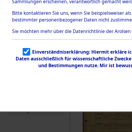
Häftlings
Sammlungen erscheinen, verantwortlich gemacht wer
Todesmärsche
Ergebnisbo
5.3.1 Alliierte
Bitte
kontaktieren
Sie uns, wenn Sie beispielsweiser al
Erhebungen
bestimmter personenbezogener Daten nicht zustimme
zu
Branch - fü
Todesmärsch
en
Sie möchten mehr über die Datenrichtlinie der Arolsen
Friedhöfen
5.3.2
Versuchte
Identifizierun
Todesmärs
Einverständniserklärung: Hiermit erkläre i
g
Daten ausschließlich für wissenschaftliche Zweck
5.3.3
(84618116
Todesmärsch
und Bestimmungen nutze. Mir ist bewuss
e /
Identifikation
unbekannter
Toter
5.3.5
Grabermittlu
ng /
Friedhofsplän
e