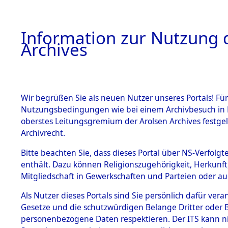
Information zur Nutzung d
Archives
HOME
BESTANDSBESCHREIBUNG
ARCHIVAL
Wir begrüßen Sie als neuen Nutzer unseres Portals! Für
Nutzungsbedingungen wie bei einem Archivbesuch in B
oberstes Leitungsgremium der Arolsen Archives festg
Archivrecht.
BESTÄNDE
Bitte beachten Sie, dass dieses Portal über NS-Verfolgte
Attempted 
enthält. Dazu können Religionszugehörigkeit, Herkunf
Mitgliedschaft in Gewerkschaften und Parteien oder auc
Dead - Cem
1.
Inhaftierungsdoku
mente
Als Nutzer dieses Portals sind Sie persönlich dafür vera
Identifizi
Gesetze und die schutzwürdigen Belange Dritter oder B
5. Verschiedenes
personenbezogene Daten respektieren. Der ITS kann nic
5.3