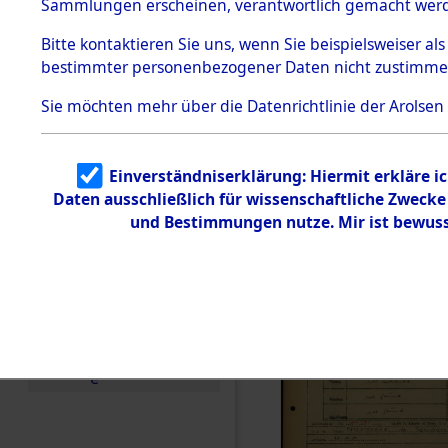
Häftlings
Sammlungen erscheinen, verantwortlich gemacht wer
Todesmärsche
Ergebnisbo
5.3.1 Alliierte
Bitte
kontaktieren
Sie uns, wenn Sie beispielsweiser al
Erhebungen
bestimmter personenbezogener Daten nicht zustimme
zu
Branch - fü
Todesmärsch
en
Sie möchten mehr über die Datenrichtlinie der Arolsen
Friedhöfen
5.3.2
Versuchte
Identifizierun
Todesmärs
Einverständniserklärung: Hiermit erkläre i
g
Daten ausschließlich für wissenschaftliche Zweck
5.3.3
(84618116
Todesmärsch
und Bestimmungen nutze. Mir ist bewuss
e /
Identifikation
unbekannter
Toter
5.3.5
Grabermittlu
ng /
Friedhofsplän
e