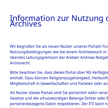
Information zur Nutzung d
Archives
HOME
BESTANDSBESCHREIBUNG
ARCHIVAL
Wir begrüßen Sie als neuen Nutzer unseres Portals! Für
Nutzungsbedingungen wie bei einem Archivbesuch in B
oberstes Leitungsgremium der Arolsen Archives festg
Archivrecht.
BESTÄNDE
Bitte beachten Sie, dass dieses Portal über NS-Verfolgte
Attempted 
enthält. Dazu können Religionszugehörigkeit, Herkunf
Mitgliedschaft in Gewerkschaften und Parteien oder auc
Dead - Cem
1.
Inhaftierungsdoku
mente
Als Nutzer dieses Portals sind Sie persönlich dafür vera
Identifizi
Gesetze und die schutzwürdigen Belange Dritter oder B
5. Verschiedenes
personenbezogene Daten respektieren. Der ITS kann nic
5.3