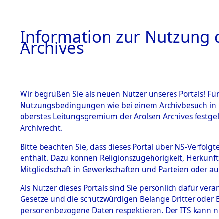
Information zur Nutzung d
Archives
HOME
BESTANDSBESCHREIBUNG
ARCHIVAL
Wir begrüßen Sie als neuen Nutzer unseres Portals! Für
Nutzungsbedingungen wie bei einem Archivbesuch in B
oberstes Leitungsgremium der Arolsen Archives festg
Archivrecht.
BESTÄNDE
Bitte beachten Sie, dass dieses Portal über NS-Verfolgte
Attempted 
enthält. Dazu können Religionszugehörigkeit, Herkunf
Mitgliedschaft in Gewerkschaften und Parteien oder auc
Dead - Cem
1.
Inhaftierungsdoku
mente
Als Nutzer dieses Portals sind Sie persönlich dafür vera
Identifizi
Gesetze und die schutzwürdigen Belange Dritter oder B
5. Verschiedenes
personenbezogene Daten respektieren. Der ITS kann nic
5.3