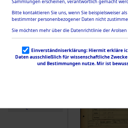
Häftlings
Sammlungen erscheinen, verantwortlich gemacht wer
Todesmärsche
Ergebnisbo
5.3.1 Alliierte
Bitte
kontaktieren
Sie uns, wenn Sie beispielsweiser al
Erhebungen
bestimmter personenbezogener Daten nicht zustimme
zu
Branch - fü
Todesmärsch
en
Sie möchten mehr über die Datenrichtlinie der Arolsen
Friedhöfen
5.3.2
Versuchte
Identifizierun
Todesmärs
Einverständniserklärung: Hiermit erkläre i
g
Daten ausschließlich für wissenschaftliche Zweck
5.3.3
(84618116
Todesmärsch
und Bestimmungen nutze. Mir ist bewuss
e /
Identifikation
unbekannter
Toter
5.3.5
Grabermittlu
ng /
Friedhofsplän
e