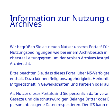
Information zur Nutzung d
Archives
HOME
BESTANDSBESCHREIBUNG
ARCHIVAL
Wir begrüßen Sie als neuen Nutzer unseres Portals! Für
Nutzungsbedingungen wie bei einem Archivbesuch in B
oberstes Leitungsgremium der Arolsen Archives festg
Archivrecht.
BESTÄNDE
Bitte beachten Sie, dass dieses Portal über NS-Verfolgte
Attempted 
enthält. Dazu können Religionszugehörigkeit, Herkunf
Mitgliedschaft in Gewerkschaften und Parteien oder auc
Dead - Cem
1.
Inhaftierungsdoku
mente
Als Nutzer dieses Portals sind Sie persönlich dafür vera
Identifizi
Gesetze und die schutzwürdigen Belange Dritter oder B
5. Verschiedenes
personenbezogene Daten respektieren. Der ITS kann nic
5.3