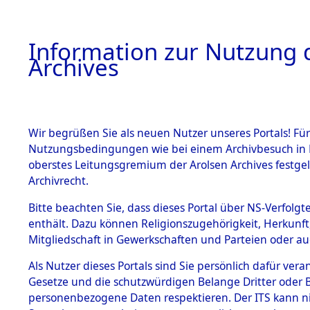
Information zur Nutzung d
Archives
HOME
BESTANDSBESCHREIBUNG
ARCHIVAL
Wir begrüßen Sie als neuen Nutzer unseres Portals! Für
Nutzungsbedingungen wie bei einem Archivbesuch in B
oberstes Leitungsgremium der Arolsen Archives festg
Archivrecht.
BESTÄNDE
Bitte beachten Sie, dass dieses Portal über NS-Verfolgte
Attempted 
enthält. Dazu können Religionszugehörigkeit, Herkunf
Mitgliedschaft in Gewerkschaften und Parteien oder auc
Dead - Cem
1.
Inhaftierungsdoku
mente
Als Nutzer dieses Portals sind Sie persönlich dafür vera
Identifizi
Gesetze und die schutzwürdigen Belange Dritter oder B
5. Verschiedenes
personenbezogene Daten respektieren. Der ITS kann nic
5.3