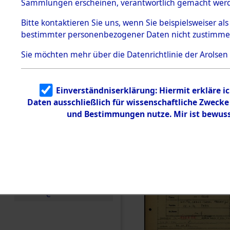
Häftlings
Sammlungen erscheinen, verantwortlich gemacht wer
Todesmärsche
Ergebnisbo
5.3.1 Alliierte
Bitte
kontaktieren
Sie uns, wenn Sie beispielsweiser al
Erhebungen
bestimmter personenbezogener Daten nicht zustimme
zu
Branch - fü
Todesmärsch
en
Sie möchten mehr über die Datenrichtlinie der Arolsen
Friedhöfen
5.3.2
Versuchte
Identifizierun
Todesmärs
Einverständniserklärung: Hiermit erkläre i
g
Daten ausschließlich für wissenschaftliche Zweck
5.3.3
(84618116
Todesmärsch
und Bestimmungen nutze. Mir ist bewuss
e /
Identifikation
unbekannter
Toter
5.3.5
Grabermittlu
ng /
Friedhofsplän
e