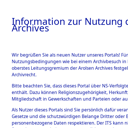
Information zur Nutzung d
Archives
HOME
BESTANDSBESCHREIBUNG
ARCHIVAL
Wir begrüßen Sie als neuen Nutzer unseres Portals! Für
Nutzungsbedingungen wie bei einem Archivbesuch in B
oberstes Leitungsgremium der Arolsen Archives festg
Archivrecht.
BESTÄNDE
Bitte beachten Sie, dass dieses Portal über NS-Verfolgte
Attempted 
enthält. Dazu können Religionszugehörigkeit, Herkunf
Mitgliedschaft in Gewerkschaften und Parteien oder auc
Dead - Cem
1.
Inhaftierungsdoku
mente
Als Nutzer dieses Portals sind Sie persönlich dafür vera
Identifizi
Gesetze und die schutzwürdigen Belange Dritter oder B
5. Verschiedenes
personenbezogene Daten respektieren. Der ITS kann nic
5.3