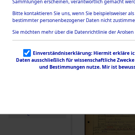
Häftlings
Sammlungen erscheinen, verantwortlich gemacht wer
Todesmärsche
Ergebnisbo
5.3.1 Alliierte
Bitte
kontaktieren
Sie uns, wenn Sie beispielsweiser al
Erhebungen
bestimmter personenbezogener Daten nicht zustimme
zu
Branch - fü
Todesmärsch
en
Sie möchten mehr über die Datenrichtlinie der Arolsen
Friedhöfen
5.3.2
Versuchte
Identifizierun
Todesmärs
Einverständniserklärung: Hiermit erkläre i
g
Daten ausschließlich für wissenschaftliche Zweck
5.3.3
0032 (846
Todesmärsch
und Bestimmungen nutze. Mir ist bewuss
e /
Identifikation
unbekannter
Toter
5.3.5
Grabermittlu
ng /
Friedhofsplän
e