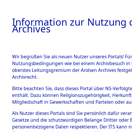
Information zur Nutzung d
Archives
HOME
BESTANDSBESCHREIBUNG
ARCHIVAL
Wir begrüßen Sie als neuen Nutzer unseres Portals! Für
Nutzungsbedingungen wie bei einem Archivbesuch in B
oberstes Leitungsgremium der Arolsen Archives festg
Archivrecht.
BESTÄNDE
Bitte beachten Sie, dass dieses Portal über NS-Verfolgte
Attempted 
enthält. Dazu können Religionszugehörigkeit, Herkunf
Mitgliedschaft in Gewerkschaften und Parteien oder auc
Dead - Cem
1.
Inhaftierungsdoku
mente
Als Nutzer dieses Portals sind Sie persönlich dafür vera
Identifizi
Gesetze und die schutzwürdigen Belange Dritter oder B
5. Verschiedenes
personenbezogene Daten respektieren. Der ITS kann nic
5.3