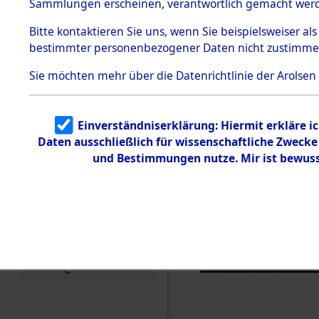
Häftlings
Sammlungen erscheinen, verantwortlich gemacht wer
Todesmärsche
Ergebnisbo
5.3.1 Alliierte
Bitte
kontaktieren
Sie uns, wenn Sie beispielsweiser al
Erhebungen
bestimmter personenbezogener Daten nicht zustimme
zu
Branch - fü
Todesmärsch
en
Sie möchten mehr über die Datenrichtlinie der Arolsen
Friedhöfen
5.3.2
Versuchte
Identifizierun
Todesmärs
Einverständniserklärung: Hiermit erkläre i
g
Daten ausschließlich für wissenschaftliche Zweck
5.3.3
0043 (846
Todesmärsch
und Bestimmungen nutze. Mir ist bewuss
e /
Identifikation
unbekannter
Toter
5.3.5
Grabermittlu
ng /
Friedhofsplän
e