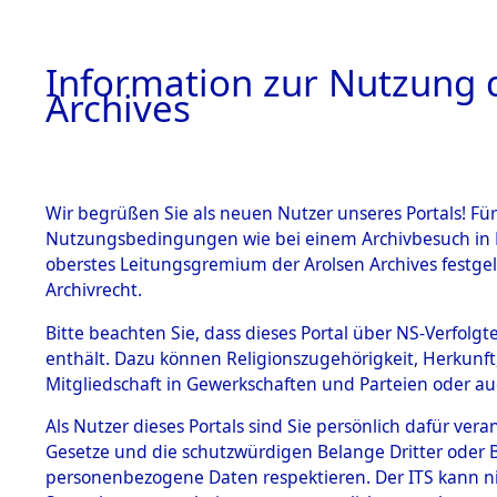
Information zur Nutzung d
Archives
HOME
BESTANDSBESCHREIBUNG
ARCHIVAL
Wir begrüßen Sie als neuen Nutzer unseres Portals! Für
Nutzungsbedingungen wie bei einem Archivbesuch in B
oberstes Leitungsgremium der Arolsen Archives festg
Archivrecht.
BESTÄNDE
Bitte beachten Sie, dass dieses Portal über NS-Verfolgte
Attempted 
enthält. Dazu können Religionszugehörigkeit, Herkunf
Mitgliedschaft in Gewerkschaften und Parteien oder auc
Dead - Cem
1.
Inhaftierungsdoku
mente
Als Nutzer dieses Portals sind Sie persönlich dafür vera
Identifizi
Gesetze und die schutzwürdigen Belange Dritter oder B
5. Verschiedenes
personenbezogene Daten respektieren. Der ITS kann nic
5.3