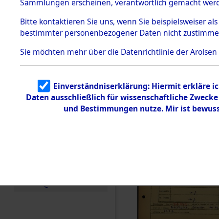
Häftlings
Sammlungen erscheinen, verantwortlich gemacht wer
Todesmärsche
Ergebnisbo
5.3.1 Alliierte
Bitte
kontaktieren
Sie uns, wenn Sie beispielsweiser al
Erhebungen
bestimmter personenbezogener Daten nicht zustimme
zu
Branch - fü
Todesmärsch
en
Sie möchten mehr über die Datenrichtlinie der Arolsen
Friedhöfen
5.3.2
Versuchte
Identifizierun
Todesmärs
Einverständniserklärung: Hiermit erkläre i
g
Daten ausschließlich für wissenschaftliche Zweck
5.3.3
0066 (846
Todesmärsch
und Bestimmungen nutze. Mir ist bewuss
e /
Identifikation
unbekannter
Toter
5.3.5
Grabermittlu
ng /
Friedhofsplän
e