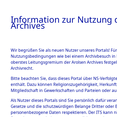
Information zur Nutzung d
Archives
HOME
BESTANDSBESCHREIBUNG
ARCHIVAL
Wir begrüßen Sie als neuen Nutzer unseres Portals! Für
Nutzungsbedingungen wie bei einem Archivbesuch in B
oberstes Leitungsgremium der Arolsen Archives festg
Archivrecht.
BESTÄNDE
Bitte beachten Sie, dass dieses Portal über NS-Verfolgte
Attempted 
enthält. Dazu können Religionszugehörigkeit, Herkunf
Mitgliedschaft in Gewerkschaften und Parteien oder auc
Dead - Cem
1.
Inhaftierungsdoku
mente
Als Nutzer dieses Portals sind Sie persönlich dafür vera
Identifizi
Gesetze und die schutzwürdigen Belange Dritter oder B
5. Verschiedenes
personenbezogene Daten respektieren. Der ITS kann nic
5.3