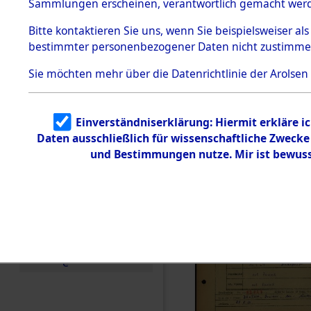
Häftlings
Sammlungen erscheinen, verantwortlich gemacht wer
Todesmärsche
Ergebnisbo
5.3.1 Alliierte
Bitte
kontaktieren
Sie uns, wenn Sie beispielsweiser al
Erhebungen
bestimmter personenbezogener Daten nicht zustimme
zu
Branch - fü
Todesmärsch
en
Sie möchten mehr über die Datenrichtlinie der Arolsen
Friedhöfen
5.3.2
Versuchte
Identifizierun
Todesmärs
Einverständniserklärung: Hiermit erkläre i
g
Daten ausschließlich für wissenschaftliche Zweck
5.3.3
0068 (846
Todesmärsch
und Bestimmungen nutze. Mir ist bewuss
e /
Identifikation
unbekannter
Toter
5.3.5
Grabermittlu
ng /
Friedhofsplän
e