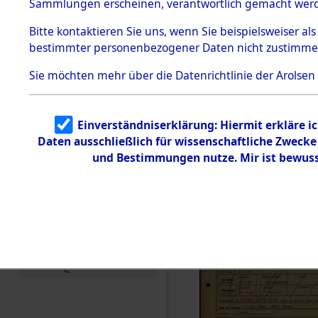
Häftlings
Sammlungen erscheinen, verantwortlich gemacht wer
Todesmärsche
Ergebnisbo
5.3.1 Alliierte
Bitte
kontaktieren
Sie uns, wenn Sie beispielsweiser al
Erhebungen
bestimmter personenbezogener Daten nicht zustimme
zu
Branch - fü
Todesmärsch
en
Sie möchten mehr über die Datenrichtlinie der Arolsen
Friedhöfen
5.3.2
Versuchte
Identifizierun
Todesmärs
Einverständniserklärung: Hiermit erkläre i
g
Daten ausschließlich für wissenschaftliche Zweck
5.3.3
0033 (846
Todesmärsch
und Bestimmungen nutze. Mir ist bewuss
e /
Identifikation
unbekannter
Toter
5.3.5
Grabermittlu
ng /
Friedhofsplän
e