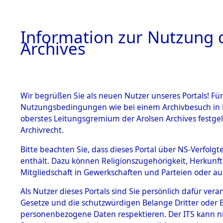
Information zur Nutzung d
Archives
HOME
BESTANDSBESCHREIBUNG
ARCHIVAL
Wir begrüßen Sie als neuen Nutzer unseres Portals! Für
Nutzungsbedingungen wie bei einem Archivbesuch in B
oberstes Leitungsgremium der Arolsen Archives festg
Archivrecht.
BESTÄNDE
Bitte beachten Sie, dass dieses Portal über NS-Verfolgte
Attempted 
enthält. Dazu können Religionszugehörigkeit, Herkunf
Mitgliedschaft in Gewerkschaften und Parteien oder auc
Dead - Cem
1.
Inhaftierungsdoku
mente
Als Nutzer dieses Portals sind Sie persönlich dafür vera
Identifizi
Gesetze und die schutzwürdigen Belange Dritter oder B
5. Verschiedenes
personenbezogene Daten respektieren. Der ITS kann nic
5.3