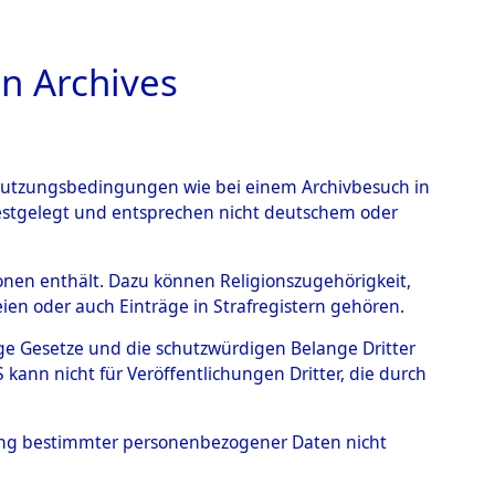
n Archives
TIONS ONLINE
n Nutzungsbedingungen wie bei einem Archivbesuch in
festgelegt und entsprechen nicht deutschem oder
ead - Cemeteries:
rsonen enthält. Dazu können Religionszugehörigkeit,
en oder auch Einträge in Strafregistern gehören.
 von Häftlingsnummern:
tige Gesetze und die schutzwürdigen Belange Dritter
S - Records Branch - für
ann nicht für Veröffentlichungen Dritter, die durch
 den Stationen der
hung bestimmter personenbezogener Daten nicht
051 (84618555)