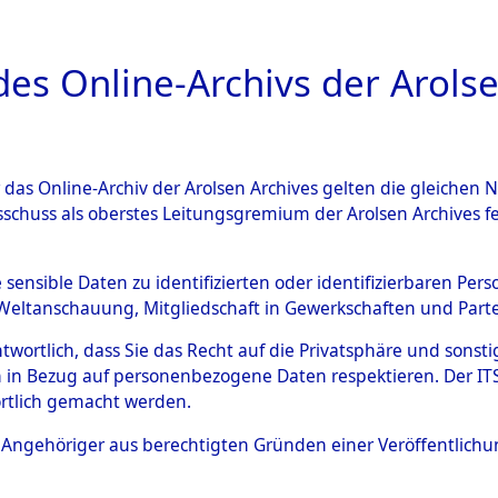
a
A
es Online-Archivs der Arolse
DIGITAL COLLEC
r das Online-Archiv der Arolsen Archives gelten die gleiche
ESCHREIBUNG
ARCHIVALE
ÜBERSICHT
BILD
sschuss als oberstes Leitungsgremium der Arolsen Archives 
Identification of Unknown D
e sensible Daten zu identifizierten oder identifizierbaren Pe
Weltanschauung, Mitgliedschaft in Gewerkschaften und Partei
 der Identifizierung anhand
antwortlich, dass Sie das Recht auf die Privatsphäre und sons
s- und Ergebnisbogen des IT
 in Bezug auf personenbezogene Daten respektieren. Der ITS k
rtlich gemacht werden.
erte Tote nach Friedhöfen auf
ls Angehöriger aus berechtigten Gründen einer Veröffentlic
che.
→
0093 (84618504)
→
0