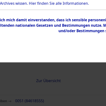
 Archives wissen.
Hier
finden Sie alle Informationen.
0051 (84618555)
 ich mich damit einverstanden, dass ich sensible persone
tenden nationalen Gesetzen und Bestimmungen nutze. Mir
und/oder Bestimmungen st
Übergeordnetes
Attempted 
Dokument
Ergebnisse
Auswertung
identifizie
Todesmärs
Inhalt
Zur Übersicht
eiben →
0051 (84618555)