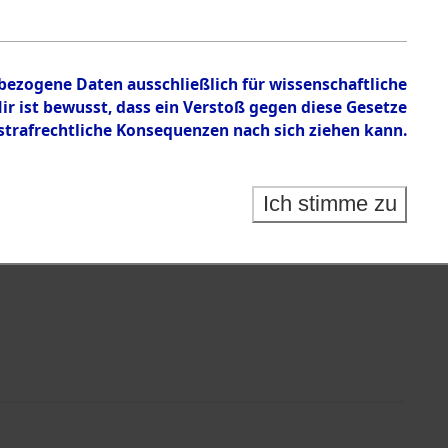
nbezogene Daten ausschließlich für wissenschaftliche
 ist bewusst, dass ein Verstoß gegen diese Gesetze
rafrechtliche Konsequenzen nach sich ziehen kann.
Identification of Unknown Dead - Cemeteries:
 der Identifizierung anhand von Häftlingsnummern:
s- und Ergebnisbogen des ITS - Records Branch - für
Ich stimme zu
rte Tote nach Friedhöfen auf den Stationen der
che.