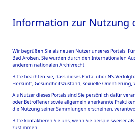
Information zur Nutzung d
Wir begrüßen Sie als neuen Nutzer unseres Portals! Fü
HOME
BESTANDSB
Bad Arolsen. Sie wurden durch den Internationalen Au
anderem nationalen Archivrecht.
BESTÄNDE
Attempted 
Bitte beachten Sie, dass dieses Portal über NS-Verfolgt
Herkunft, Gesundheitszustand, sexuelle Orientierung, 
Ergebnisse
1.
Inhaftierungsdoku
Als Nutzer dieses Portals sind Sie persönlich dafür ver
mente
Auswertung
oder Betroffener sowie allgemein anerkannte Praktiken
5. Verschiedenes
die Nutzung seiner Sammlungen erscheinen, verantwo
identifizi
5.3
Bitte
kontaktieren
Sie uns, wenn Sie beispielsweiser a
Todesmärsche
zustimmen.
5.3.1 Alliierte
Todesmärs
Erhebungen