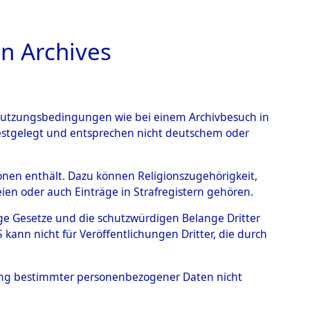
n Archives
TIONS ONLINE
n Nutzungsbedingungen wie bei einem Archivbesuch in
festgelegt und entsprechen nicht deutschem oder
ead - Cemeteries:
rsonen enthält. Dazu können Religionszugehörigkeit,
en oder auch Einträge in Strafregistern gehören.
 von Häftlingsnummern:
tige Gesetze und die schutzwürdigen Belange Dritter
S - Records Branch - für
ann nicht für Veröffentlichungen Dritter, die durch
 den Stationen der
hung bestimmter personenbezogener Daten nicht
058 (84618562)