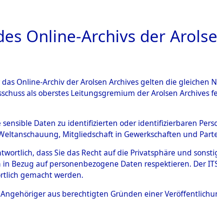
a
A
es Online-Archivs der Arolse
DIGITAL COLLEC
r das Online-Archiv der Arolsen Archives gelten die gleiche
ESCHREIBUNG
ARCHIVALE
ÜBERSICHT
BILD
sschuss als oberstes Leitungsgremium der Arolsen Archives 
Identification of Unknown D
e sensible Daten zu identifizierten oder identifizierbaren Pe
Weltanschauung, Mitgliedschaft in Gewerkschaften und Partei
 der Identifizierung anhand
antwortlich, dass Sie das Recht auf die Privatsphäre und sons
s- und Ergebnisbogen des IT
 in Bezug auf personenbezogene Daten respektieren. Der ITS k
rtlich gemacht werden.
erte Tote nach Friedhöfen auf
ls Angehöriger aus berechtigten Gründen einer Veröffentlic
che.
→
0093 (84618504)
→
0