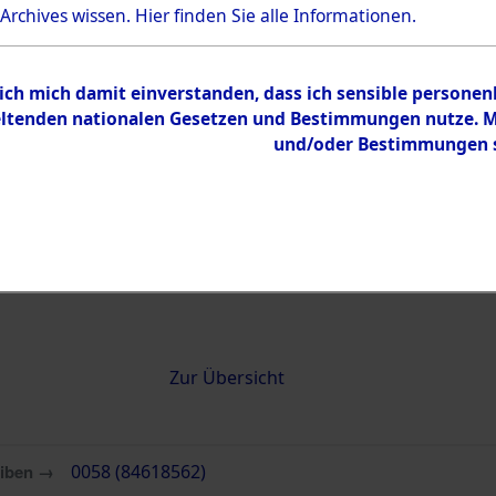
 Archives wissen.
Hier
finden Sie alle Informationen.
0058 (84618562)
 ich mich damit einverstanden, dass ich sensible persone
tenden nationalen Gesetzen und Bestimmungen nutze. Mir
und/oder Bestimmungen st
Übergeordnetes
Attempted 
Dokument
Ergebnisse
Auswertung
identifizie
Todesmärs
Inhalt
Zur Übersicht
eiben →
0058 (84618562)