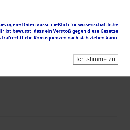
nbezogene Daten ausschließlich für wissenschaftliche
 ist bewusst, dass ein Verstoß gegen diese Gesetze
rafrechtliche Konsequenzen nach sich ziehen kann.
Identification of Unknown Dead - Cemeteries:
 der Identifizierung anhand von Häftlingsnummern:
s- und Ergebnisbogen des ITS - Records Branch - für
Ich stimme zu
rte Tote nach Friedhöfen auf den Stationen der
che.