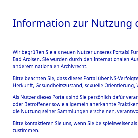
Information zur Nutzung d
Wir begrüßen Sie als neuen Nutzer unseres Portals! Fü
HOME
BESTANDSB
Bad Arolsen. Sie wurden durch den Internationalen Au
anderem nationalen Archivrecht.
BESTÄNDE
Attempted 
Bitte beachten Sie, dass dieses Portal über NS-Verfolgt
Herkunft, Gesundheitszustand, sexuelle Orientierung, 
Ergebnisse
1.
Inhaftierungsdoku
Als Nutzer dieses Portals sind Sie persönlich dafür ver
mente
Auswertung
oder Betroffener sowie allgemein anerkannte Praktiken
5. Verschiedenes
die Nutzung seiner Sammlungen erscheinen, verantwo
identifizi
5.3
Bitte
kontaktieren
Sie uns, wenn Sie beispielsweiser a
Todesmärsche
zustimmen.
5.3.1 Alliierte
Todesmärs
Erhebungen