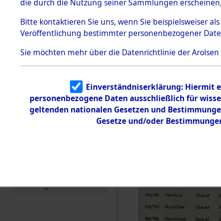
die durch die Nutzung seiner Sammlungen erscheinen,
Todesmärsche
5.3.1 Alliierte
Bitte
kontaktieren
Sie uns, wenn Sie beispielsweiser a
Erhebungen
Veröffentlichung bestimmter personenbezogener Date
zu
Todesmärsch
en
Sie möchten mehr über die Datenrichtlinie der Arolsen
5.3.2
Versuchte
Identifizierun
Einverständniserklärung: Hiermit e
g
personenbezogene Daten ausschließlich für wiss
5.3.3
Todesmärsch
geltenden nationalen Gesetzen und Bestimmungen 
e /
Gesetze und/oder Bestimmungen 
Identifikation
unbekannter
Toter
5.3.5
Grabermittlu
ng /
Friedhofsplän
e