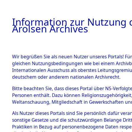
a
A
Information zur Nutzung d
Arolsen Archives
HOME
BESTANDSBESCHREIBUNG
ARCHIVAL
Wir begrüßen Sie als neuen Nutzer unseres Portals! Für
gleichen Nutzungsbedingungen wie bei einem Archivbe
BILD
Internationalen Ausschuss als oberstes Leitungsgremiu
deutschem oder anderem nationalen Archivrecht.
Anfragen an den IT
BESTÄNDE
Bitte beachten Sie, dass dieses Portal über NS-Verfolgte
Nachforschungen b
Personen enthält. Dazu können Religionszugehörigkeit,
Todesmärschen
Weltanschauung, Mitgliedschaft in Gewerkschaften und 
0001 (84625745)
1.
Inhaftierungsdoku
mente
Als Nutzer dieses Portals sind Sie persönlich dafür vera
sonstige Gesetze und die schutzwürdigen Belange Drit
5. Verschiedenes
Praktiken in Bezug auf personenbezogene Daten respekti
5.3