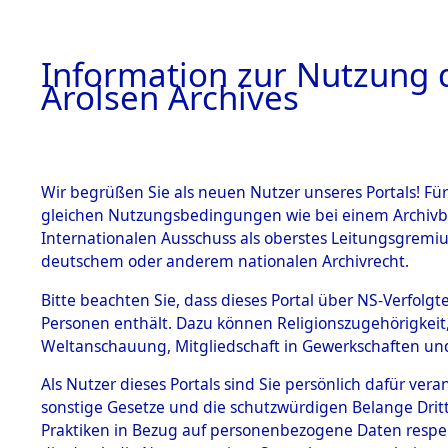
a
A
Information zur Nutzung d
Arolsen Archives
HOME
BESTANDSBESCHREIBUNG
ARCHIVAL
Wir begrüßen Sie als neuen Nutzer unseres Portals! Für
gleichen Nutzungsbedingungen wie bei einem Archivbe
BILD
Internationalen Ausschuss als oberstes Leitungsgremiu
deutschem oder anderem nationalen Archivrecht.
Anfragen an den IT
BESTÄNDE
Bitte beachten Sie, dass dieses Portal über NS-Verfolgte
Nachforschungen b
Personen enthält. Dazu können Religionszugehörigkeit,
Todesmärschen
Weltanschauung, Mitgliedschaft in Gewerkschaften und 
0002 (84625866)
1.
Inhaftierungsdoku
mente
Als Nutzer dieses Portals sind Sie persönlich dafür vera
sonstige Gesetze und die schutzwürdigen Belange Drit
5. Verschiedenes
Praktiken in Bezug auf personenbezogene Daten respekti
5.3