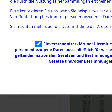
die durch die Nutzung seiner Sammlungen erscheinen,
Todesmärsche
5.3.1 Alliierte
Bitte
kontaktieren
Sie uns, wenn Sie beispielsweiser a
Erhebungen
Veröffentlichung bestimmter personenbezogener Date
zu
Todesmärsch
en
Sie möchten mehr über die Datenrichtlinie der Arolsen
5.3.2
Versuchte
Identifizierun
Einverständniserklärung: Hiermit e
g
personenbezogene Daten ausschließlich für wiss
5.3.3
Todesmärsch
geltenden nationalen Gesetzen und Bestimmungen 
e /
Gesetze und/oder Bestimmungen 
Identifikation
unbekannter
Toter
5.3.5
Grabermittlu
ng /
Friedhofsplän
e