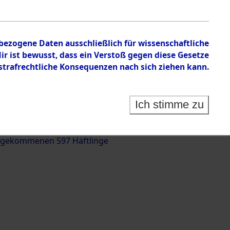
nbezogene Daten ausschließlich für wissenschaftliche
 ist bewusst, dass ein Verstoß gegen diese Gesetze
rafrechtliche Konsequenzen nach sich ziehen kann.
g und Identifizierung der auf dem Todesmarsch
trationslager Flossenbürg bis zur Befreiung in
Ich stimme zu
(Landkreis Roding) auf der Strecke zwischen
d und Pösing (11 km) ermordeten oder anderweitig
 gekommenen 597 Häftlinge