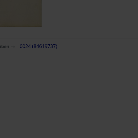
eiben →
0024 (84619737)