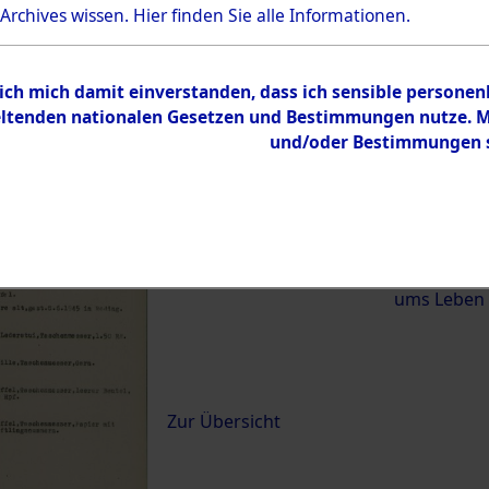
 Archives wissen.
Hier
finden Sie alle Informationen.
)
 ich mich damit einverstanden, dass ich sensible persone
0024 (84619737)
tenden nationalen Gesetzen und Bestimmungen nutze. Mir
und/oder Bestimmungen st
Übergeordnetes
Exhumierun
Dokument
vom Konzen
Wetterfeld 
Diebersrie
ums Leben
Inhalt
Zur Übersicht