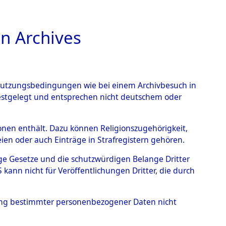
n Archives
TIONS ONLINE
n Nutzungsbedingungen wie bei einem Archivbesuch in
festgelegt und entsprechen nicht deutschem oder
auf dem Todesmarsch vom
rsonen enthält. Dazu können Religionszugehörigkeit,
en oder auch Einträge in Strafregistern gehören.
r Befreiung in Wetterfeld
tige Gesetze und die schutzwürdigen Belange Dritter
schen Diebersried und
ann nicht für Veröffentlichungen Dritter, die durch
weitig ums Leben
hung bestimmter personenbezogener Daten nicht
4619712)
→
0024