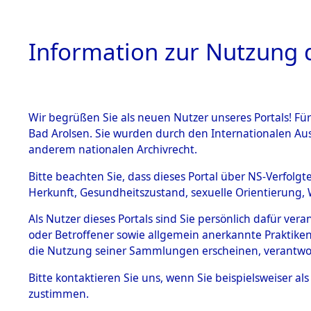
Information zur Nutzung d
Wir begrüßen Sie als neuen Nutzer unseres Portals! Fü
HOME
BESTANDSB
Bad Arolsen. Sie wurden durch den Internationalen Au
anderem nationalen Archivrecht.
BESTÄNDE
Exhumieru
Bitte beachten Sie, dass dieses Portal über NS-Verfolgt
Herkunft, Gesundheitszustand, sexuelle Orientierung, 
Konzentrat
1.
Inhaftierungsdoku
Als Nutzer dieses Portals sind Sie persönlich dafür ver
mente
(Landkreis
oder Betroffener sowie allgemein anerkannte Praktiken
5. Verschiedenes
die Nutzung seiner Sammlungen erscheinen, verantwo
Pösing (1
5.3
Bitte
kontaktieren
Sie uns, wenn Sie beispielsweiser a
Todesmärsche
zustimmen.
5.3.1 Alliierte
gekommene
Erhebungen