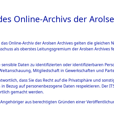
a
A
es Online-Archivs der Arolse
DIGITAL COLLEC
r das Online-Archiv der Arolsen Archives gelten die gleiche
ESCHREIBUNG
ARCHIVALE
ÜBERSICHT
BILD
sschuss als oberstes Leitungsgremium der Arolsen Archives 
ng und Identifizierung der 
e sensible Daten zu identifizierten oder identifizierbaren Pe
Weltanschauung, Mitgliedschaft in Gewerkschaften und Partei
ionslager Flossenbürg bis zu
antwortlich, dass Sie das Recht auf die Privatsphäre und sons
 Roding) auf der Strecke zwi
 in Bezug auf personenbezogene Daten respektieren. Der ITS k
rtlich gemacht werden.
1 km) ermordeten oder ander
ls Angehöriger aus berechtigten Gründen einer Veröffentlic
n 597 Häftlinge
→
0001 (8