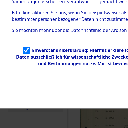
zur Befrei
Sammlungen erscheinen, verantwortlich gemacht wer
Todesmärsche
Roding) au
5.3.1 Alliierte
Bitte
kontaktieren
Sie uns, wenn Sie beispielsweiser al
Erhebungen
bestimmter personenbezogener Daten nicht zustimme
zu
Diebersrie
Todesmärsch
en
Sie möchten mehr über die Datenrichtlinie der Arolsen
ermordete
5.3.2
Versuchte
Identifizierun
Leben gek
Einverständniserklärung: Hiermit erkläre 
g
Daten ausschließlich für wissenschaftliche Zwec
5.3.3
0001 (846
Todesmärsch
und Bestimmungen nutze. Mir ist bewus
e /
Identifikation
unbekannter
Toter
5.3.5
Grabermittlu
ng /
Friedhofsplän
e