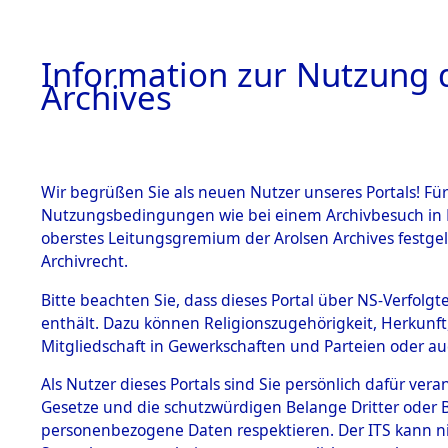
Information zur Nutzung d
Archives
HOME
BESTANDSBESCHREIBUNG
ARCHIVAL
Wir begrüßen Sie als neuen Nutzer unseres Portals! Für
Nutzungsbedingungen wie bei einem Archivbesuch in B
oberstes Leitungsgremium der Arolsen Archives festg
Archivrecht.
BESTÄNDE
Bitte beachten Sie, dass dieses Portal über NS-Verfolgte
Exhumierun
enthält. Dazu können Religionszugehörigkeit, Herkunf
Mitgliedschaft in Gewerkschaften und Parteien oder auc
auf dem T
1.
Inhaftierungsdoku
mente
Als Nutzer dieses Portals sind Sie persönlich dafür vera
Konzentrat
Gesetze und die schutzwürdigen Belange Dritter oder B
5. Verschiedenes
personenbezogene Daten respektieren. Der ITS kann nic
5.3