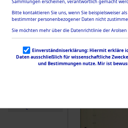
zur Befrei
Sammlungen erscheinen, verantwortlich gemacht wer
Todesmärsche
Roding) au
5.3.1 Alliierte
Bitte
kontaktieren
Sie uns, wenn Sie beispielsweiser al
Erhebungen
bestimmter personenbezogener Daten nicht zustimme
zu
Diebersrie
Todesmärsch
en
Sie möchten mehr über die Datenrichtlinie der Arolsen
ermordete
5.3.2
Versuchte
Identifizierun
Leben gek
Einverständniserklärung: Hiermit erkläre 
g
Daten ausschließlich für wissenschaftliche Zwec
5.3.3
0001 (846
Todesmärsch
und Bestimmungen nutze. Mir ist bewus
e /
Identifikation
unbekannter
Toter
5.3.5
Grabermittlu
ng /
Friedhofsplän
e