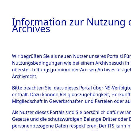
Information zur Nutzung d
Archives
HOME
BESTANDSBESCHREIBUNG
ARCHIVAL
Wir begrüßen Sie als neuen Nutzer unseres Portals! Für
Nutzungsbedingungen wie bei einem Archivbesuch in B
oberstes Leitungsgremium der Arolsen Archives festg
Archivrecht.
BESTÄNDE
Bitte beachten Sie, dass dieses Portal über NS-Verfolgte
Exhumierun
enthält. Dazu können Religionszugehörigkeit, Herkunf
Mitgliedschaft in Gewerkschaften und Parteien oder auc
auf dem T
1.
Inhaftierungsdoku
mente
Als Nutzer dieses Portals sind Sie persönlich dafür vera
Konzentrat
Gesetze und die schutzwürdigen Belange Dritter oder B
5. Verschiedenes
personenbezogene Daten respektieren. Der ITS kann nic
5.3