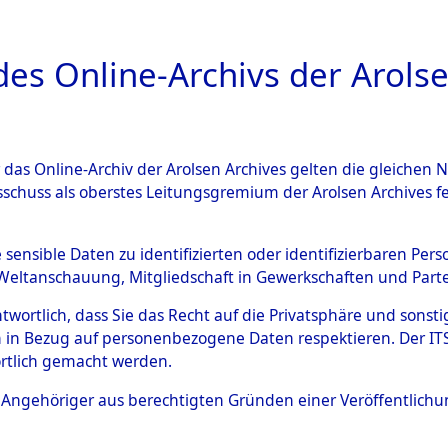
a
A
es Online-Archivs der Arolse
DIGITAL COLLEC
r das Online-Archiv der Arolsen Archives gelten die gleiche
ESCHREIBUNG
ARCHIVALE
ÜBERSICHT
BILD
sschuss als oberstes Leitungsgremium der Arolsen Archives 
ng und Identifizierung der 
e sensible Daten zu identifizierten oder identifizierbaren Pe
Weltanschauung, Mitgliedschaft in Gewerkschaften und Partei
ionslager Flossenbürg bis zu
antwortlich, dass Sie das Recht auf die Privatsphäre und sons
 Roding) auf der Strecke zwi
 in Bezug auf personenbezogene Daten respektieren. Der ITS k
rtlich gemacht werden.
1 km) ermordeten oder ander
ls Angehöriger aus berechtigten Gründen einer Veröffentlic
n 597 Häftlinge
→
0002 (8