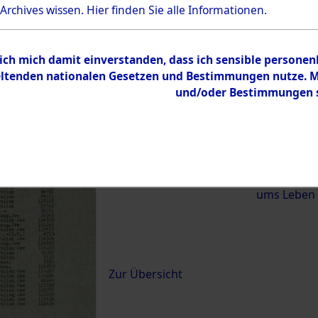
 Archives wissen.
Hier
finden Sie alle Informationen.
)
 ich mich damit einverstanden, dass ich sensible persone
0008 (84619801)
tenden nationalen Gesetzen und Bestimmungen nutze. Mir
und/oder Bestimmungen st
Übergeordnetes
Exhumierun
Dokument
vom Konzen
Wetterfeld 
Diebersrie
ums Leben
Inhalt
Zur Übersicht