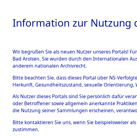
Information zur Nutzung d
Wir begrüßen Sie als neuen Nutzer unseres Portals! Fü
HOME
BESTANDSB
Bad Arolsen. Sie wurden durch den Internationalen Au
anderem nationalen Archivrecht.
BESTÄNDE
Exhumieru
Bitte beachten Sie, dass dieses Portal über NS-Verfolgt
Herkunft, Gesundheitszustand, sexuelle Orientierung, 
Konzentrat
1.
Inhaftierungsdoku
Als Nutzer dieses Portals sind Sie persönlich dafür ver
mente
(Landkreis
oder Betroffener sowie allgemein anerkannte Praktiken
5. Verschiedenes
die Nutzung seiner Sammlungen erscheinen, verantwo
Pösing (1
5.3
Bitte
kontaktieren
Sie uns, wenn Sie beispielsweiser a
Todesmärsche
zustimmen.
5.3.1 Alliierte
gekommene
Erhebungen