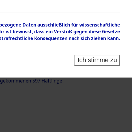
nbezogene Daten ausschließlich für wissenschaftliche
 ist bewusst, dass ein Verstoß gegen diese Gesetze
rafrechtliche Konsequenzen nach sich ziehen kann.
g und Identifizierung der auf dem Todesmarsch
trationslager Flossenbürg bis zur Befreiung in
Ich stimme zu
(Landkreis Roding) auf der Strecke zwischen
d und Pösing (11 km) ermordeten oder anderweitig
 gekommenen 597 Häftlinge