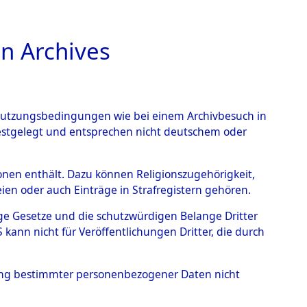
n Archives
TIONS ONLINE
n Nutzungsbedingungen wie bei einem Archivbesuch in
festgelegt und entsprechen nicht deutschem oder
auf dem Todesmarsch vom
rsonen enthält. Dazu können Religionszugehörigkeit,
en oder auch Einträge in Strafregistern gehören.
r Befreiung in Wetterfeld
tige Gesetze und die schutzwürdigen Belange Dritter
schen Diebersried und
ann nicht für Veröffentlichungen Dritter, die durch
weitig ums Leben
hung bestimmter personenbezogener Daten nicht
4619793)
→
0008