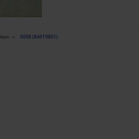
eiben →
0008 (84619801)