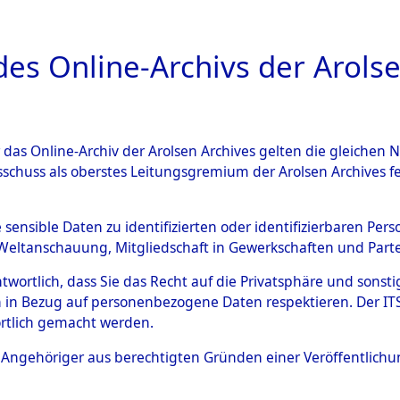
a
A
es Online-Archivs der Arolse
DIGITAL COLLEC
r das Online-Archiv der Arolsen Archives gelten die gleiche
ESCHREIBUNG
ARCHIVALE
ÜBERSICHT
BILD
sschuss als oberstes Leitungsgremium der Arolsen Archives 
ng und Identifizierung der 
e sensible Daten zu identifizierten oder identifizierbaren Pe
Weltanschauung, Mitgliedschaft in Gewerkschaften und Partei
ionslager Flossenbürg bis zu
antwortlich, dass Sie das Recht auf die Privatsphäre und sons
 Roding) auf der Strecke zwi
 in Bezug auf personenbezogene Daten respektieren. Der ITS k
rtlich gemacht werden.
1 km) ermordeten oder ander
ls Angehöriger aus berechtigten Gründen einer Veröffentlic
n 597 Häftlinge
→
0003 (8