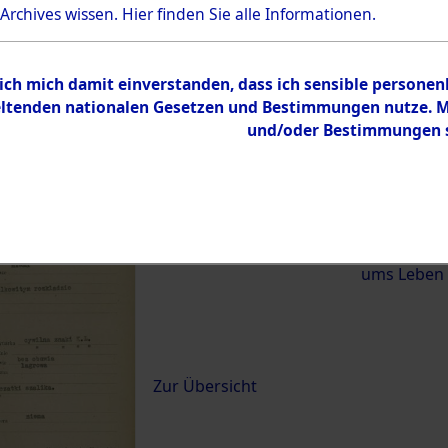
 Archives wissen.
Hier
finden Sie alle Informationen.
)
 ich mich damit einverstanden, dass ich sensible persone
0053 (84619864)
tenden nationalen Gesetzen und Bestimmungen nutze. Mir
und/oder Bestimmungen st
Übergeordnetes
Exhumierun
Dokument
vom Konzen
Wetterfeld 
Diebersrie
ums Leben
Inhalt
Zur Übersicht