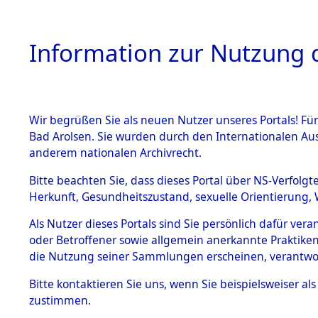
Information zur Nutzung d
Wir begrüßen Sie als neuen Nutzer unseres Portals! Fü
HOME
BESTANDSB
Bad Arolsen. Sie wurden durch den Internationalen Au
anderem nationalen Archivrecht.
BESTÄNDE
Exhumieru
Bitte beachten Sie, dass dieses Portal über NS-Verfolgt
Herkunft, Gesundheitszustand, sexuelle Orientierung, 
Konzentrat
1.
Inhaftierungsdoku
Als Nutzer dieses Portals sind Sie persönlich dafür ver
mente
(Landkreis
oder Betroffener sowie allgemein anerkannte Praktiken
5. Verschiedenes
die Nutzung seiner Sammlungen erscheinen, verantwo
Pösing (1
5.3
Bitte
kontaktieren
Sie uns, wenn Sie beispielsweiser a
Todesmärsche
zustimmen.
5.3.1 Alliierte
gekommene
Erhebungen