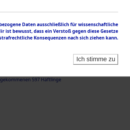
nbezogene Daten ausschließlich für wissenschaftliche
 ist bewusst, dass ein Verstoß gegen diese Gesetze
rafrechtliche Konsequenzen nach sich ziehen kann.
g und Identifizierung der auf dem Todesmarsch
trationslager Flossenbürg bis zur Befreiung in
Ich stimme zu
(Landkreis Roding) auf der Strecke zwischen
d und Pösing (11 km) ermordeten oder anderweitig
 gekommenen 597 Häftlinge