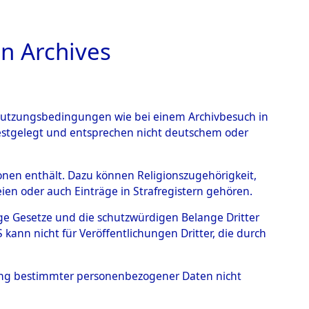
n Archives
TIONS ONLINE
n Nutzungsbedingungen wie bei einem Archivbesuch in
festgelegt und entsprechen nicht deutschem oder
auf dem Todesmarsch vom
rsonen enthält. Dazu können Religionszugehörigkeit,
en oder auch Einträge in Strafregistern gehören.
r Befreiung in Wetterfeld
tige Gesetze und die schutzwürdigen Belange Dritter
schen Diebersried und
ann nicht für Veröffentlichungen Dritter, die durch
weitig ums Leben
hung bestimmter personenbezogener Daten nicht
4619811)
→
0053