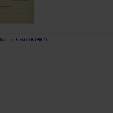
eiben →
0053 (84619864)