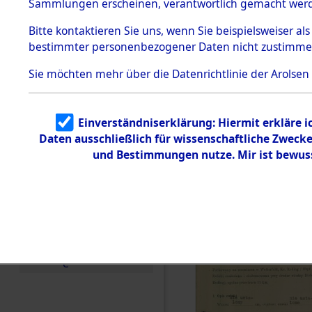
zur Befrei
Sammlungen erscheinen, verantwortlich gemacht wer
Todesmärsche
Roding) au
5.3.1 Alliierte
Bitte
kontaktieren
Sie uns, wenn Sie beispielsweiser al
Erhebungen
bestimmter personenbezogener Daten nicht zustimme
zu
Diebersrie
Todesmärsch
en
Sie möchten mehr über die Datenrichtlinie der Arolsen
ermordete
5.3.2
Versuchte
Identifizierun
Leben gek
Einverständniserklärung: Hiermit erkläre 
g
Daten ausschließlich für wissenschaftliche Zwec
5.3.3
0003 (846
Todesmärsch
und Bestimmungen nutze. Mir ist bewus
e /
Identifikation
unbekannter
Toter
5.3.5
Grabermittlu
ng /
Friedhofsplän
e