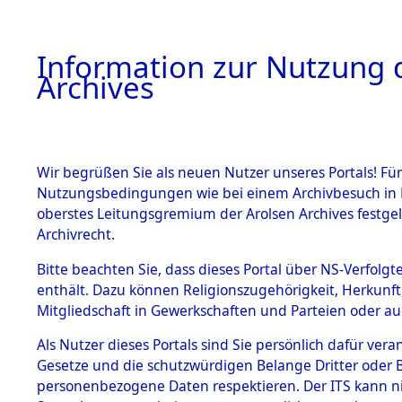
Information zur Nutzung d
Archives
HOME
BESTANDSBESCHREIBUNG
ARCHIVAL
Wir begrüßen Sie als neuen Nutzer unseres Portals! Für
Nutzungsbedingungen wie bei einem Archivbesuch in B
oberstes Leitungsgremium der Arolsen Archives festg
Archivrecht.
BESTÄNDE
Bitte beachten Sie, dass dieses Portal über NS-Verfolgte
Exhumierun
enthält. Dazu können Religionszugehörigkeit, Herkunf
Mitgliedschaft in Gewerkschaften und Parteien oder auc
auf dem T
1.
Inhaftierungsdoku
mente
Als Nutzer dieses Portals sind Sie persönlich dafür vera
Konzentrat
Gesetze und die schutzwürdigen Belange Dritter oder B
5. Verschiedenes
personenbezogene Daten respektieren. Der ITS kann nic
5.3