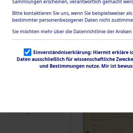
zur Befrei
Sammlungen erscheinen, verantwortlich gemacht wer
Todesmärsche
Roding) au
5.3.1 Alliierte
Bitte
kontaktieren
Sie uns, wenn Sie beispielsweiser al
Erhebungen
bestimmter personenbezogener Daten nicht zustimme
zu
Diebersrie
Todesmärsch
en
Sie möchten mehr über die Datenrichtlinie der Arolsen
ermordete
5.3.2
Versuchte
Identifizierun
Leben gek
Einverständniserklärung: Hiermit erkläre 
g
Daten ausschließlich für wissenschaftliche Zwec
5.3.3
0004 (846
Todesmärsch
und Bestimmungen nutze. Mir ist bewus
e /
Identifikation
unbekannter
Toter
5.3.5
Grabermittlu
ng /
Friedhofsplän
e