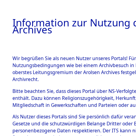
Information zur Nutzung d
Archives
HOME
BESTANDSBESCHREIBUNG
ARCHIVAL
Wir begrüßen Sie als neuen Nutzer unseres Portals! Für
Nutzungsbedingungen wie bei einem Archivbesuch in B
oberstes Leitungsgremium der Arolsen Archives festg
Archivrecht.
BESTÄNDE
Bitte beachten Sie, dass dieses Portal über NS-Verfolgte
Exhumierun
enthält. Dazu können Religionszugehörigkeit, Herkunf
Mitgliedschaft in Gewerkschaften und Parteien oder auc
auf dem T
1.
Inhaftierungsdoku
mente
Als Nutzer dieses Portals sind Sie persönlich dafür vera
Konzentrat
Gesetze und die schutzwürdigen Belange Dritter oder B
5. Verschiedenes
personenbezogene Daten respektieren. Der ITS kann nic
5.3