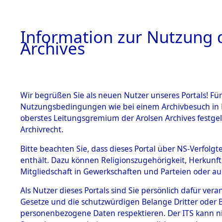
Information zur Nutzung d
Archives
HOME
BESTANDSBESCHREIBUNG
ARCHIVAL
Wir begrüßen Sie als neuen Nutzer unseres Portals! Für
Nutzungsbedingungen wie bei einem Archivbesuch in B
oberstes Leitungsgremium der Arolsen Archives festg
Archivrecht.
BESTÄNDE
Bitte beachten Sie, dass dieses Portal über NS-Verfolgte
Exhumierun
enthält. Dazu können Religionszugehörigkeit, Herkunf
Mitgliedschaft in Gewerkschaften und Parteien oder auc
auf dem T
1.
Inhaftierungsdoku
mente
Als Nutzer dieses Portals sind Sie persönlich dafür vera
Konzentrat
Gesetze und die schutzwürdigen Belange Dritter oder B
5. Verschiedenes
personenbezogene Daten respektieren. Der ITS kann nic
5.3