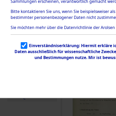
zur Befrei
Sammlungen erscheinen, verantwortlich gemacht wer
Todesmärsche
Roding) au
5.3.1 Alliierte
Bitte
kontaktieren
Sie uns, wenn Sie beispielsweiser al
Erhebungen
bestimmter personenbezogener Daten nicht zustimme
zu
Diebersrie
Todesmärsch
en
Sie möchten mehr über die Datenrichtlinie der Arolsen
ermordete
5.3.2
Versuchte
Identifizierun
Leben gek
Einverständniserklärung: Hiermit erkläre 
g
Daten ausschließlich für wissenschaftliche Zwec
5.3.3
0005 (846
Todesmärsch
und Bestimmungen nutze. Mir ist bewus
e /
Identifikation
unbekannter
Toter
5.3.5
Grabermittlu
ng /
Friedhofsplän
e