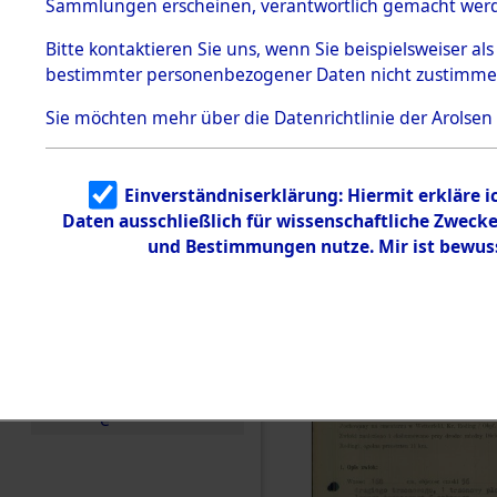
zur Befrei
Sammlungen erscheinen, verantwortlich gemacht wer
Todesmärsche
Roding) au
5.3.1 Alliierte
Bitte
kontaktieren
Sie uns, wenn Sie beispielsweiser al
Erhebungen
bestimmter personenbezogener Daten nicht zustimme
zu
Diebersrie
Todesmärsch
en
Sie möchten mehr über die Datenrichtlinie der Arolsen
ermordete
5.3.2
Versuchte
Identifizierun
Leben gek
Einverständniserklärung: Hiermit erkläre 
g
Daten ausschließlich für wissenschaftliche Zwec
5.3.3
0005 (846
Todesmärsch
und Bestimmungen nutze. Mir ist bewus
e /
Identifikation
unbekannter
Toter
5.3.5
Grabermittlu
ng /
Friedhofsplän
e