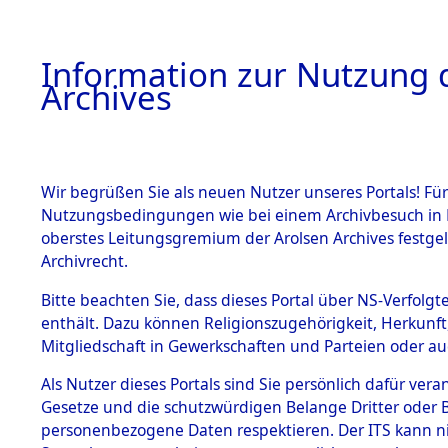
Information zur Nutzung d
Archives
HOME
BESTANDSBESCHREIBUNG
ARCHIVAL
Wir begrüßen Sie als neuen Nutzer unseres Portals! Für
Nutzungsbedingungen wie bei einem Archivbesuch in B
oberstes Leitungsgremium der Arolsen Archives festg
Archivrecht.
BESTÄNDE
Bitte beachten Sie, dass dieses Portal über NS-Verfolgte
Exhumierun
enthält. Dazu können Religionszugehörigkeit, Herkunf
Mitgliedschaft in Gewerkschaften und Parteien oder auc
auf dem T
1.
Inhaftierungsdoku
mente
Als Nutzer dieses Portals sind Sie persönlich dafür vera
Konzentrat
Gesetze und die schutzwürdigen Belange Dritter oder B
5. Verschiedenes
personenbezogene Daten respektieren. Der ITS kann nic
5.3