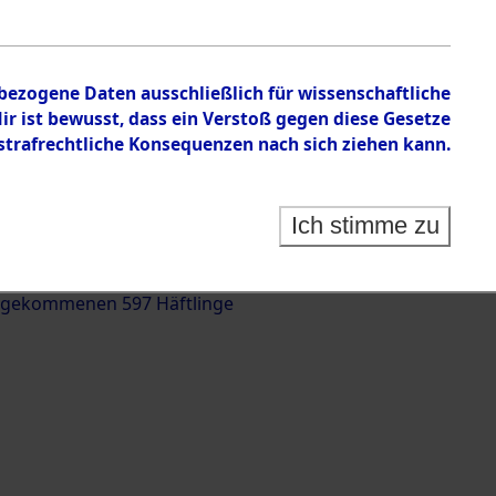
nbezogene Daten ausschließlich für wissenschaftliche
 ist bewusst, dass ein Verstoß gegen diese Gesetze
rafrechtliche Konsequenzen nach sich ziehen kann.
g und Identifizierung der auf dem Todesmarsch
trationslager Flossenbürg bis zur Befreiung in
Ich stimme zu
(Landkreis Roding) auf der Strecke zwischen
d und Pösing (11 km) ermordeten oder anderweitig
 gekommenen 597 Häftlinge