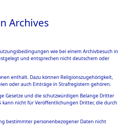
n Archives
TIONS ONLINE
n Nutzungsbedingungen wie bei einem Archivbesuch in
festgelegt und entsprechen nicht deutschem oder
auf dem Todesmarsch vom
rsonen enthält. Dazu können Religionszugehörigkeit,
en oder auch Einträge in Strafregistern gehören.
r Befreiung in Wetterfeld
tige Gesetze und die schutzwürdigen Belange Dritter
schen Diebersried und
ann nicht für Veröffentlichungen Dritter, die durch
weitig ums Leben
hung bestimmter personenbezogener Daten nicht
4620029)
→
0060