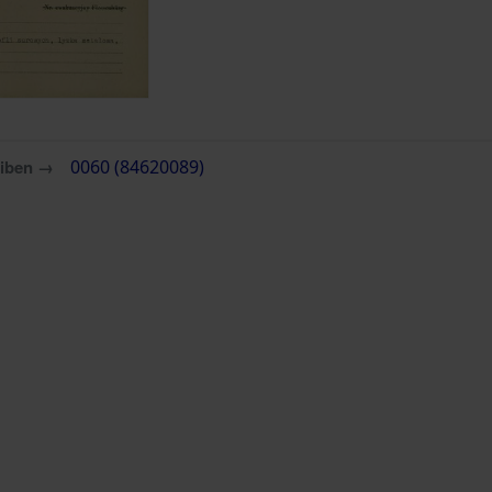
eiben →
0060 (84620089)