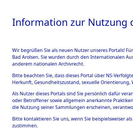
Information zur Nutzung d
Wir begrüßen Sie als neuen Nutzer unseres Portals! Fü
HOME
BESTANDSB
Bad Arolsen. Sie wurden durch den Internationalen Au
anderem nationalen Archivrecht.
BESTÄNDE
Exhumieru
Bitte beachten Sie, dass dieses Portal über NS-Verfolgt
Herkunft, Gesundheitszustand, sexuelle Orientierung, 
Konzentrat
1.
Inhaftierungsdoku
Als Nutzer dieses Portals sind Sie persönlich dafür ver
mente
(Landkreis
oder Betroffener sowie allgemein anerkannte Praktiken
5. Verschiedenes
die Nutzung seiner Sammlungen erscheinen, verantwo
Pösing (1
5.3
Bitte
kontaktieren
Sie uns, wenn Sie beispielsweiser a
Todesmärsche
zustimmen.
5.3.1 Alliierte
gekommene
Erhebungen