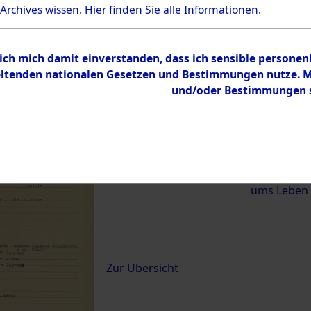
 Archives wissen.
Hier
finden Sie alle Informationen.
)
 ich mich damit einverstanden, dass ich sensible persone
0060 (84620089)
tenden nationalen Gesetzen und Bestimmungen nutze. Mir
und/oder Bestimmungen st
Übergeordnetes
Exhumierun
Dokument
vom Konzen
Wetterfeld 
Diebersrie
ums Leben
Inhalt
Zur Übersicht