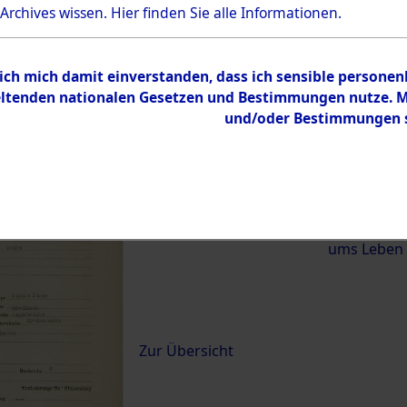
 Archives wissen.
Hier
finden Sie alle Informationen.
)
 ich mich damit einverstanden, dass ich sensible persone
0075 (84620104)
tenden nationalen Gesetzen und Bestimmungen nutze. Mir
und/oder Bestimmungen st
Übergeordnetes
Exhumierun
Dokument
vom Konzen
Wetterfeld 
Diebersrie
ums Leben
Inhalt
Zur Übersicht