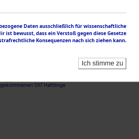
nbezogene Daten ausschließlich für wissenschaftliche
 ist bewusst, dass ein Verstoß gegen diese Gesetze
rafrechtliche Konsequenzen nach sich ziehen kann.
g und Identifizierung der auf dem Todesmarsch
trationslager Flossenbürg bis zur Befreiung in
Ich stimme zu
(Landkreis Roding) auf der Strecke zwischen
d und Pösing (11 km) ermordeten oder anderweitig
 gekommenen 597 Häftlinge