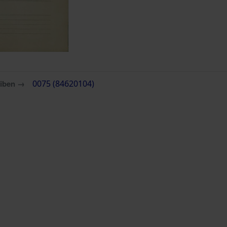
eiben →
0075 (84620104)