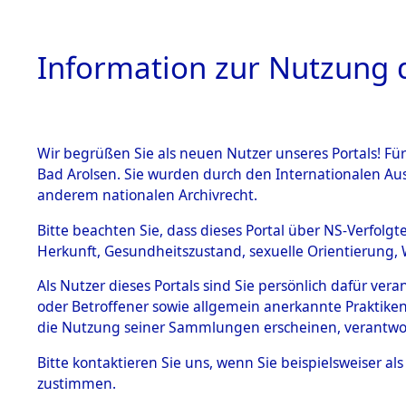
Information zur Nutzung d
Wir begrüßen Sie als neuen Nutzer unseres Portals! Fü
HOME
BESTANDSB
Bad Arolsen. Sie wurden durch den Internationalen Au
anderem nationalen Archivrecht.
BESTÄNDE
Exhumieru
Bitte beachten Sie, dass dieses Portal über NS-Verfolgt
Herkunft, Gesundheitszustand, sexuelle Orientierung, 
Konzentrat
1.
Inhaftierungsdoku
Als Nutzer dieses Portals sind Sie persönlich dafür ver
mente
(Landkreis
oder Betroffener sowie allgemein anerkannte Praktiken
5. Verschiedenes
die Nutzung seiner Sammlungen erscheinen, verantwo
Pösing (1
5.3
Bitte
kontaktieren
Sie uns, wenn Sie beispielsweiser a
Todesmärsche
zustimmen.
5.3.1 Alliierte
gekommene
Erhebungen