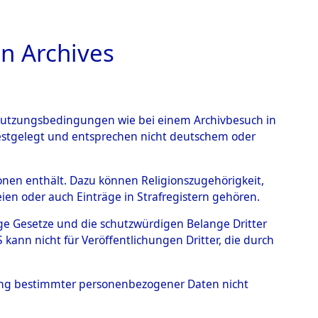
n Archives
TIONS ONLINE
n Nutzungsbedingungen wie bei einem Archivbesuch in
festgelegt und entsprechen nicht deutschem oder
auf dem Todesmarsch vom
rsonen enthält. Dazu können Religionszugehörigkeit,
en oder auch Einträge in Strafregistern gehören.
r Befreiung in Wetterfeld
tige Gesetze und die schutzwürdigen Belange Dritter
schen Diebersried und
ann nicht für Veröffentlichungen Dritter, die durch
weitig ums Leben
hung bestimmter personenbezogener Daten nicht
4620029)
→
0075