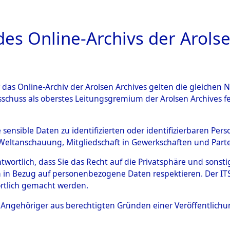
a
A
es Online-Archivs der Arolse
DIGITAL COLLEC
r das Online-Archiv der Arolsen Archives gelten die gleiche
ESCHREIBUNG
ARCHIVALE
ÜBERSICHT
BILD
sschuss als oberstes Leitungsgremium der Arolsen Archives 
ng und Identifizierung der 
e sensible Daten zu identifizierten oder identifizierbaren Pe
Weltanschauung, Mitgliedschaft in Gewerkschaften und Partei
ionslager Flossenbürg bis zu
antwortlich, dass Sie das Recht auf die Privatsphäre und sons
 Roding) auf der Strecke zwi
 in Bezug auf personenbezogene Daten respektieren. Der ITS k
rtlich gemacht werden.
1 km) ermordeten oder ander
ls Angehöriger aus berechtigten Gründen einer Veröffentlic
n 597 Häftlinge
→
0005 (8