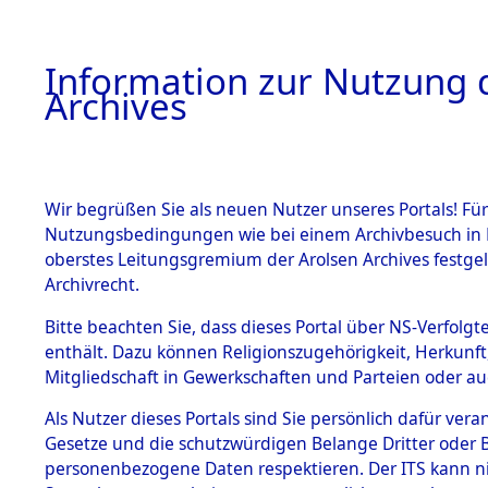
Information zur Nutzung d
Archives
HOME
BESTANDSBESCHREIBUNG
ARCHIVAL
Wir begrüßen Sie als neuen Nutzer unseres Portals! Für
Nutzungsbedingungen wie bei einem Archivbesuch in B
oberstes Leitungsgremium der Arolsen Archives festg
Archivrecht.
BESTÄNDE
Bitte beachten Sie, dass dieses Portal über NS-Verfolgte
Exhumierun
enthält. Dazu können Religionszugehörigkeit, Herkunf
Mitgliedschaft in Gewerkschaften und Parteien oder auc
auf dem T
1.
Inhaftierungsdoku
mente
Als Nutzer dieses Portals sind Sie persönlich dafür vera
Konzentrat
Gesetze und die schutzwürdigen Belange Dritter oder B
5. Verschiedenes
personenbezogene Daten respektieren. Der ITS kann nic
5.3