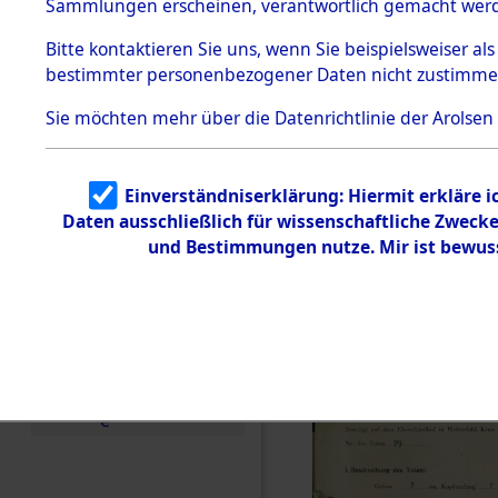
zur Befrei
Sammlungen erscheinen, verantwortlich gemacht wer
Todesmärsche
Roding) au
5.3.1 Alliierte
Bitte
kontaktieren
Sie uns, wenn Sie beispielsweiser al
Erhebungen
bestimmter personenbezogener Daten nicht zustimme
zu
Diebersrie
Todesmärsch
en
Sie möchten mehr über die Datenrichtlinie der Arolsen
ermordete
5.3.2
Versuchte
Identifizierun
Leben gek
Einverständniserklärung: Hiermit erkläre 
g
Daten ausschließlich für wissenschaftliche Zwec
5.3.3
0005 (846
Todesmärsch
und Bestimmungen nutze. Mir ist bewus
e /
Identifikation
unbekannter
Toter
5.3.5
Grabermittlu
ng /
Friedhofsplän
e