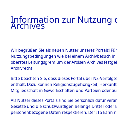
Information zur Nutzung d
Archives
HOME
BESTANDSBESCHREIBUNG
ARCHIVAL
Wir begrüßen Sie als neuen Nutzer unseres Portals! Für
Nutzungsbedingungen wie bei einem Archivbesuch in B
oberstes Leitungsgremium der Arolsen Archives festg
Archivrecht.
BESTÄNDE
Bitte beachten Sie, dass dieses Portal über NS-Verfolgte
Exhumierun
enthält. Dazu können Religionszugehörigkeit, Herkunf
Mitgliedschaft in Gewerkschaften und Parteien oder auc
auf dem T
1.
Inhaftierungsdoku
mente
Als Nutzer dieses Portals sind Sie persönlich dafür vera
Konzentrat
Gesetze und die schutzwürdigen Belange Dritter oder B
5. Verschiedenes
personenbezogene Daten respektieren. Der ITS kann nic
5.3