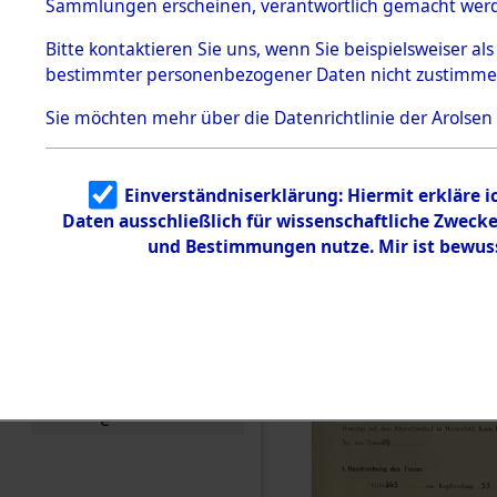
zur Befrei
Sammlungen erscheinen, verantwortlich gemacht wer
Todesmärsche
Roding) au
5.3.1 Alliierte
Bitte
kontaktieren
Sie uns, wenn Sie beispielsweiser al
Erhebungen
bestimmter personenbezogener Daten nicht zustimme
zu
Diebersrie
Todesmärsch
en
Sie möchten mehr über die Datenrichtlinie der Arolsen
ermordete
5.3.2
Versuchte
Identifizierun
Leben gek
Einverständniserklärung: Hiermit erkläre 
g
Daten ausschließlich für wissenschaftliche Zwec
5.3.3
0005 (846
Todesmärsch
und Bestimmungen nutze. Mir ist bewus
e /
Identifikation
unbekannter
Toter
5.3.5
Grabermittlu
ng /
Friedhofsplän
e