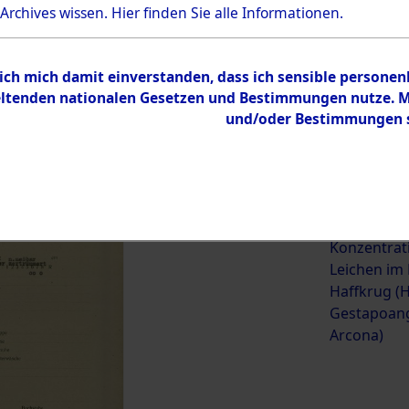
 Archives wissen.
Hier
finden Sie alle Informationen.
ehörige (betrifft die Opfer
→
0002 (84623201)
→
0017 (84
 ich mich damit einverstanden, dass ich sensible persone
tenden nationalen Gesetzen und Bestimmungen nutze. Mir
und/oder Bestimmungen st
0017 (84623218)
Übergeordnetes
Exhumierun
Dokument
vorm Wald 
Konzentrat
Leichen im
Haffkrug (H
Gestapoang
Arcona)
Inhalt