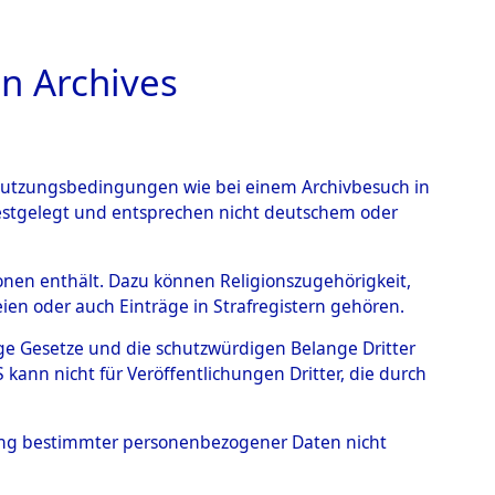
n Archives
TIONS ONLINE
n Nutzungsbedingungen wie bei einem Archivbesuch in
festgelegt und entsprechen nicht deutschem oder
im Landkreis Neunburg
rsonen enthält. Dazu können Religionszugehörigkeit,
en oder auch Einträge in Strafregistern gehören.
eutschen
tige Gesetze und die schutzwürdigen Belange Dritter
 Identifizierung der
ann nicht für Veröffentlichungen Dritter, die durch
/Waldgelände in Haffkrug
hung bestimmter personenbezogener Daten nicht
S- und