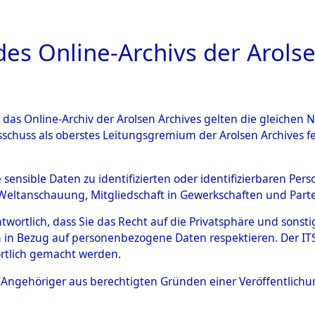
a
A
es Online-Archivs der Arolse
DIGITAL COLLEC
r das Online-Archiv der Arolsen Archives gelten die gleiche
ESCHREIBUNG
ARCHIVALE
ÜBERSICHT
BILD
sschuss als oberstes Leitungsgremium der Arolsen Archives 
g und Identifizierung der 
e sensible Daten zu identifizierten oder identifizierbaren Pe
Weltanschauung, Mitgliedschaft in Gewerkschaften und Partei
 ermordeten Häftlinge aus d
antwortlich, dass Sie das Recht auf die Privatsphäre und sons
ionslagern, Exhumierung und
 in Bezug auf personenbezogene Daten respektieren. Der ITS k
rtlich gemacht werden.
m Massengrab von Neukoppel
ls Angehöriger aus berechtigten Gründen einer Veröffentlic
: Häftlinge, Marinesoldaten, S