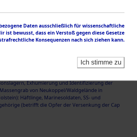
 der Versenkung der Cap
623218)
nbezogene Daten ausschließlich für wissenschaftliche
 ist bewusst, dass ein Verstoß gegen diese Gesetze
rafrechtliche Konsequenzen nach sich ziehen kann.
Ich stimme zu
g und Identifizierung der im Landkreis Neunburg
ermordeten Häftlinge aus deutschen
ionslagern, Exhumierung und Identifizierung der
 Massengrab von Neukoppel/Waldgelände in
olstein): Häftlinge, Marinesoldaten, SS- und
ehörige (betrifft die Opfer der Versenkung der Cap