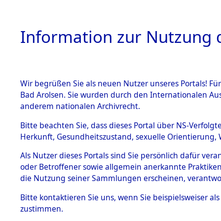
Information zur Nutzung d
Wir begrüßen Sie als neuen Nutzer unseres Portals! Fü
HOME
BESTANDSB
Bad Arolsen. Sie wurden durch den Internationalen Au
anderem nationalen Archivrecht.
BESTÄNDE
Exhumierun
Bitte beachten Sie, dass dieses Portal über NS-Verfolgt
Herkunft, Gesundheitszustand, sexuelle Orientierung, 
vorm Wald
1.
Inhaftierungsdoku
Als Nutzer dieses Portals sind Sie persönlich dafür ver
mente
Konzentrat
oder Betroffener sowie allgemein anerkannte Praktiken
5. Verschiedenes
die Nutzung seiner Sammlungen erscheinen, verantwo
Leichen i
5.3
Bitte
kontaktieren
Sie uns, wenn Sie beispielsweiser a
Todesmärsche
zustimmen.
(Holstein)
5.3.1 Alliierte
Erhebungen