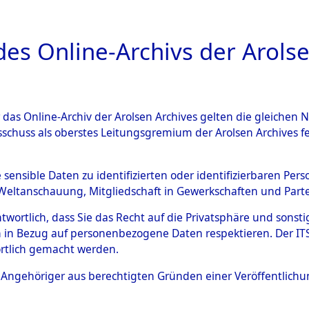
a
A
es Online-Archivs der Arolse
DIGITAL COLLEC
r das Online-Archiv der Arolsen Archives gelten die gleiche
ESCHREIBUNG
ARCHIVALE
ÜBERSICHT
BILD
sschuss als oberstes Leitungsgremium der Arolsen Archives 
g und Identifizierung der 
e sensible Daten zu identifizierten oder identifizierbaren Pe
Weltanschauung, Mitgliedschaft in Gewerkschaften und Partei
 ermordeten Häftlinge aus d
antwortlich, dass Sie das Recht auf die Privatsphäre und sons
ionslagern, Exhumierung und
 in Bezug auf personenbezogene Daten respektieren. Der ITS k
rtlich gemacht werden.
m Massengrab von Neukoppel
ls Angehöriger aus berechtigten Gründen einer Veröffentlic
: Häftlinge, Marinesoldaten, S