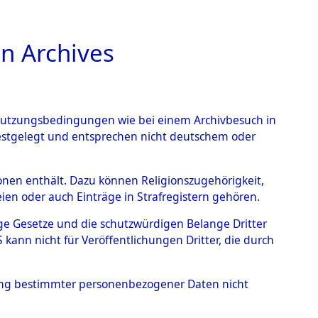
n Archives
TIONS ONLINE
n Nutzungsbedingungen wie bei einem Archivbesuch in
festgelegt und entsprechen nicht deutschem oder
im Landkreis Neunburg
rsonen enthält. Dazu können Religionszugehörigkeit,
en oder auch Einträge in Strafregistern gehören.
eutschen
tige Gesetze und die schutzwürdigen Belange Dritter
 Identifizierung der
ann nicht für Veröffentlichungen Dritter, die durch
/Waldgelände in Haffkrug
hung bestimmter personenbezogener Daten nicht
S- und