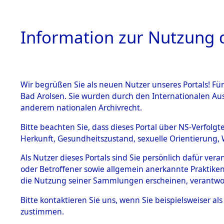
Information zur Nutzung d
Wir begrüßen Sie als neuen Nutzer unseres Portals! Fü
HOME
BESTANDSB
Bad Arolsen. Sie wurden durch den Internationalen Au
anderem nationalen Archivrecht.
BESTÄNDE
Exhumierun
Bitte beachten Sie, dass dieses Portal über NS-Verfolgt
Herkunft, Gesundheitszustand, sexuelle Orientierung, 
vorm Wald
1.
Inhaftierungsdoku
Als Nutzer dieses Portals sind Sie persönlich dafür ver
mente
Konzentrat
oder Betroffener sowie allgemein anerkannte Praktiken
5. Verschiedenes
die Nutzung seiner Sammlungen erscheinen, verantwo
Leichen i
5.3
Bitte
kontaktieren
Sie uns, wenn Sie beispielsweiser a
Todesmärsche
zustimmen.
(Holstein)
5.3.1 Alliierte
Erhebungen