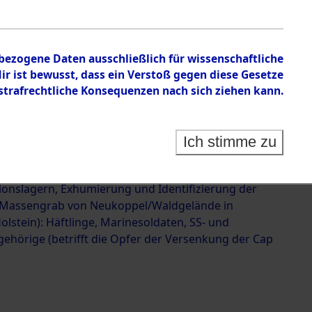
 der Versenkung der Cap
623242)
nbezogene Daten ausschließlich für wissenschaftliche
 ist bewusst, dass ein Verstoß gegen diese Gesetze
rafrechtliche Konsequenzen nach sich ziehen kann.
Ich stimme zu
g und Identifizierung der im Landkreis Neunburg
ermordeten Häftlinge aus deutschen
ionslagern, Exhumierung und Identifizierung der
 Massengrab von Neukoppel/Waldgelände in
olstein): Häftlinge, Marinesoldaten, SS- und
ehörige (betrifft die Opfer der Versenkung der Cap