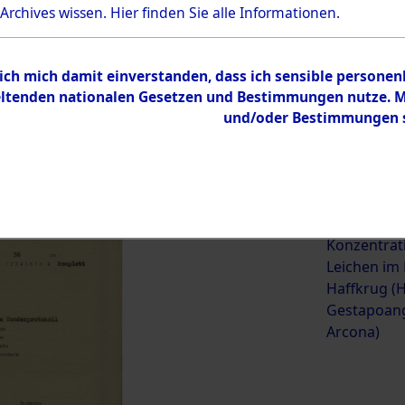
 Archives wissen.
Hier
finden Sie alle Informationen.
ehörige (betrifft die Opfer
→
0002 (84623201)
→
0041 (84
 ich mich damit einverstanden, dass ich sensible persone
tenden nationalen Gesetzen und Bestimmungen nutze. Mir
und/oder Bestimmungen st
0041 (84623242)
Übergeordnetes
Exhumierun
Dokument
vorm Wald 
Konzentrat
Leichen im
Haffkrug (H
Gestapoang
Arcona)
Inhalt