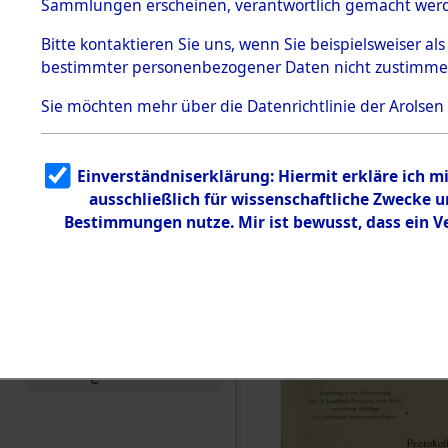
Konzentra
Sammlungen erscheinen, verantwortlich gemacht wer
Todesmärsche
Identifizi
5.3.1 Alliierte
Bitte
kontaktieren
Sie uns, wenn Sie beispielsweiser al
Erhebungen
bestimmter personenbezogener Daten nicht zustimme
zu
Massengra
Todesmärsch
en
Sie möchten mehr über die Datenrichtlinie der Arolsen
Neukoppel
5.3.2
Versuchte
Identifizierun
(Holstein):
Einverständniserklärung: Hiermit erkläre ich 
g
ausschließlich für wissenschaftliche Zwecke
5.3.3
und Gestap
Todesmärsch
Bestimmungen nutze. Mir ist bewusst, dass ein 
e /
Identifikation
Opfer der
unbekannter
Toter
0002 (846
5.3.5
Grabermittlu
ng /
Friedhofsplän
e