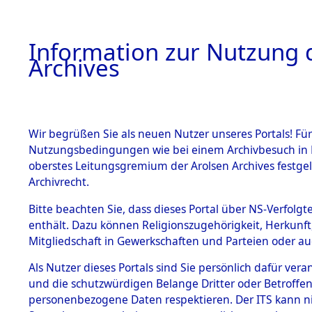
Information zur Nutzung d
Archives
HOME
BESTANDSBESCHREIBUNG
ARCHIVAL
Wir begrüßen Sie als neuen Nutzer unseres Portals! Für
Nutzungsbedingungen wie bei einem Archivbesuch in B
oberstes Leitungsgremium der Arolsen Archives festg
Archivrecht.
BESTÄNDE
Bitte beachten Sie, dass dieses Portal über NS-Verfolgte
Exhumierun
enthält. Dazu können Religionszugehörigkeit, Herkunf
Mitgliedschaft in Gewerkschaften und Parteien oder auc
Landkreis
1.
Inhaftierungsdoku
mente
Als Nutzer dieses Portals sind Sie persönlich dafür vera
ermordete
und die schutzwürdigen Belange Dritter oder Betroffen
5. Verschiedenes
personenbezogene Daten respektieren. Der ITS kann nic
5.3