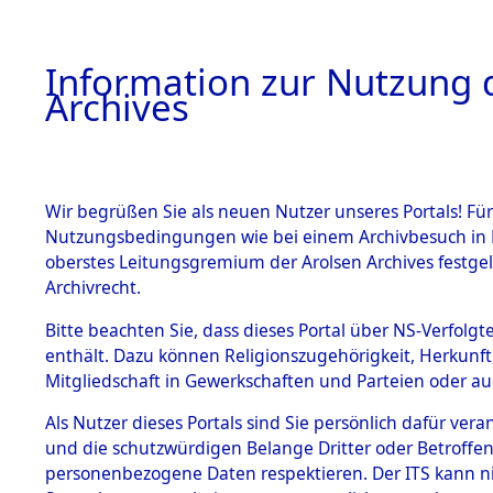
Information zur Nutzung d
Archives
HOME
BESTANDSBESCHREIBUNG
ARCHIVAL
Wir begrüßen Sie als neuen Nutzer unseres Portals! Für
Nutzungsbedingungen wie bei einem Archivbesuch in B
oberstes Leitungsgremium der Arolsen Archives festg
Archivrecht.
BESTÄNDE
Bitte beachten Sie, dass dieses Portal über NS-Verfolgte
Exhumierun
enthält. Dazu können Religionszugehörigkeit, Herkunf
Mitgliedschaft in Gewerkschaften und Parteien oder auc
Landkreis
1.
Inhaftierungsdoku
mente
Als Nutzer dieses Portals sind Sie persönlich dafür vera
ermordete
und die schutzwürdigen Belange Dritter oder Betroffen
5. Verschiedenes
personenbezogene Daten respektieren. Der ITS kann nic
5.3