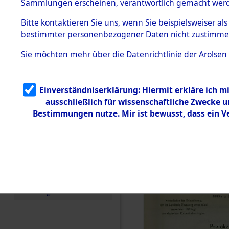
Konzentra
Sammlungen erscheinen, verantwortlich gemacht wer
Todesmärsche
Identifizi
5.3.1 Alliierte
Bitte
kontaktieren
Sie uns, wenn Sie beispielsweiser al
Erhebungen
bestimmter personenbezogener Daten nicht zustimme
zu
Massengra
Todesmärsch
en
Sie möchten mehr über die Datenrichtlinie der Arolsen
Neukoppel
5.3.2
Versuchte
Identifizierun
(Holstein):
Einverständniserklärung: Hiermit erkläre ich 
g
ausschließlich für wissenschaftliche Zwecke
5.3.3
und Gestap
Todesmärsch
Bestimmungen nutze. Mir ist bewusst, dass ein 
e /
Identifikation
Opfer der
unbekannter
Toter
0002 (846
5.3.5
Grabermittlu
ng /
Friedhofsplän
e