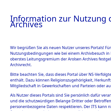
Information zur Nutzung d
Archives
HOME
BESTANDSBESCHREIBUNG
ARCHIVAL
Wir begrüßen Sie als neuen Nutzer unseres Portals! Für
Nutzungsbedingungen wie bei einem Archivbesuch in B
oberstes Leitungsgremium der Arolsen Archives festg
Archivrecht.
BESTÄNDE
Bitte beachten Sie, dass dieses Portal über NS-Verfolgte
Exhumierun
enthält. Dazu können Religionszugehörigkeit, Herkunf
Mitgliedschaft in Gewerkschaften und Parteien oder auc
Landkreis
1.
Inhaftierungsdoku
mente
Als Nutzer dieses Portals sind Sie persönlich dafür vera
ermordete
und die schutzwürdigen Belange Dritter oder Betroffen
5. Verschiedenes
personenbezogene Daten respektieren. Der ITS kann nic
5.3