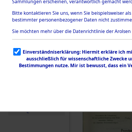
Konzentra
Sammlungen erscheinen, verantwortlich gemacht wer
Todesmärsche
Identifizi
5.3.1 Alliierte
Bitte
kontaktieren
Sie uns, wenn Sie beispielsweiser al
Erhebungen
bestimmter personenbezogener Daten nicht zustimme
zu
Massengra
Todesmärsch
en
Sie möchten mehr über die Datenrichtlinie der Arolsen
Neukoppel
5.3.2
Versuchte
Identifizierun
(Holstein):
Einverständniserklärung: Hiermit erkläre ich 
g
ausschließlich für wissenschaftliche Zwecke
5.3.3
und Gestap
Todesmärsch
Bestimmungen nutze. Mir ist bewusst, dass ein 
e /
Identifikation
Opfer der
unbekannter
Toter
0002 (846
5.3.5
Grabermittlu
ng /
Friedhofsplän
e