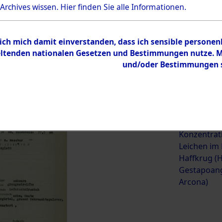
 Archives wissen.
Hier
finden Sie alle Informationen.
ehörige (betrifft die Opfer
→
0002 (84623201)
→
0142 (84
 ich mich damit einverstanden, dass ich sensible persone
tenden nationalen Gesetzen und Bestimmungen nutze. Mir
und/oder Bestimmungen st
0142 (84623343)
Übergeordnetes
Exhumierun
Dokument
vorm Wald 
Konzentrat
Leichen im
Haffkrug (H
Gestapoang
Arcona)
Inhalt