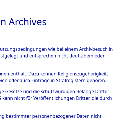
n Archives
TIONS ONLINE
n Nutzungsbedingungen wie bei einem Archivbesuch in
festgelegt und entsprechen nicht deutschem oder
im Landkreis Neunburg
rsonen enthält. Dazu können Religionszugehörigkeit,
en oder auch Einträge in Strafregistern gehören.
eutschen
tige Gesetze und die schutzwürdigen Belange Dritter
 Identifizierung der
ann nicht für Veröffentlichungen Dritter, die durch
/Waldgelände in Haffkrug
hung bestimmter personenbezogener Daten nicht
S- und