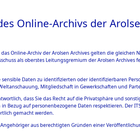
a
A
es Online-Archivs der Arolse
DIGITAL COLLEC
r das Online-Archiv der Arolsen Archives gelten die gleiche
ESCHREIBUNG
ARCHIVALE
ÜBERSICHT
BILD
sschuss als oberstes Leitungsgremium der Arolsen Archives 
g und Identifizierung der 
e sensible Daten zu identifizierten oder identifizierbaren Pe
Weltanschauung, Mitgliedschaft in Gewerkschaften und Partei
 ermordeten Häftlinge aus d
antwortlich, dass Sie das Recht auf die Privatsphäre und sons
ionslagern, Exhumierung und
 in Bezug auf personenbezogene Daten respektieren. Der ITS k
rtlich gemacht werden.
m Massengrab von Neukoppel
ls Angehöriger aus berechtigten Gründen einer Veröffentlic
: Häftlinge, Marinesoldaten, S