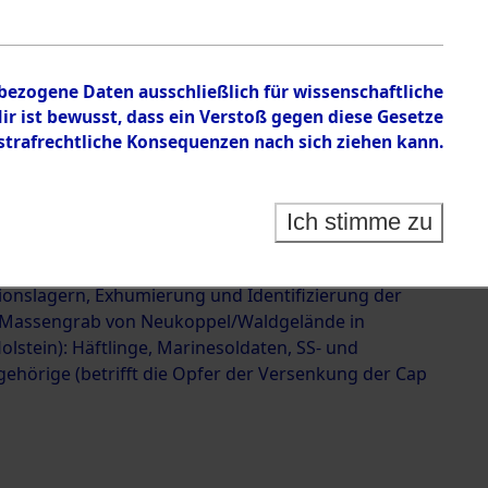
 der Versenkung der Cap
623343)
nbezogene Daten ausschließlich für wissenschaftliche
 ist bewusst, dass ein Verstoß gegen diese Gesetze
rafrechtliche Konsequenzen nach sich ziehen kann.
Ich stimme zu
g und Identifizierung der im Landkreis Neunburg
ermordeten Häftlinge aus deutschen
ionslagern, Exhumierung und Identifizierung der
 Massengrab von Neukoppel/Waldgelände in
olstein): Häftlinge, Marinesoldaten, SS- und
ehörige (betrifft die Opfer der Versenkung der Cap