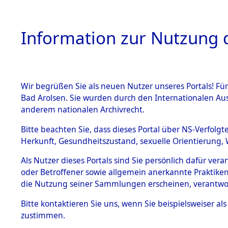
Information zur Nutzung d
Wir begrüßen Sie als neuen Nutzer unseres Portals! Fü
HOME
BESTANDSB
Bad Arolsen. Sie wurden durch den Internationalen Au
anderem nationalen Archivrecht.
BESTÄNDE
Exhumierun
Bitte beachten Sie, dass dieses Portal über NS-Verfolgt
Herkunft, Gesundheitszustand, sexuelle Orientierung, 
vorm Wald
1.
Inhaftierungsdoku
Als Nutzer dieses Portals sind Sie persönlich dafür ver
mente
Konzentrat
oder Betroffener sowie allgemein anerkannte Praktiken
5. Verschiedenes
die Nutzung seiner Sammlungen erscheinen, verantwo
Leichen i
5.3
Bitte
kontaktieren
Sie uns, wenn Sie beispielsweiser a
Todesmärsche
zustimmen.
(Holstein)
5.3.1 Alliierte
Erhebungen