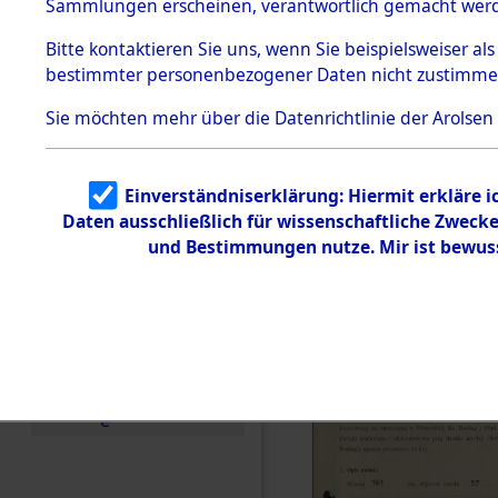
zur Befrei
Sammlungen erscheinen, verantwortlich gemacht wer
Todesmärsche
Roding) au
5.3.1 Alliierte
Bitte
kontaktieren
Sie uns, wenn Sie beispielsweiser al
Erhebungen
bestimmter personenbezogener Daten nicht zustimme
zu
Diebersrie
Todesmärsch
en
Sie möchten mehr über die Datenrichtlinie der Arolsen
ermordete
5.3.2
Versuchte
Identifizierun
Leben gek
Einverständniserklärung: Hiermit erkläre 
g
Daten ausschließlich für wissenschaftliche Zwec
5.3.3
0006 (846
Todesmärsch
und Bestimmungen nutze. Mir ist bewus
e /
Identifikation
unbekannter
Toter
5.3.5
Grabermittlu
ng /
Friedhofsplän
e