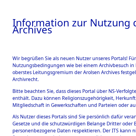
Information zur Nutzung d
Archives
HOME
BESTANDSBESCHREIBUNG
ARCHIVAL
Wir begrüßen Sie als neuen Nutzer unseres Portals! Für
Nutzungsbedingungen wie bei einem Archivbesuch in B
oberstes Leitungsgremium der Arolsen Archives festg
Archivrecht.
BESTÄNDE
Bitte beachten Sie, dass dieses Portal über NS-Verfolgte
Exhumierun
enthält. Dazu können Religionszugehörigkeit, Herkunf
Mitgliedschaft in Gewerkschaften und Parteien oder auc
auf dem T
1.
Inhaftierungsdoku
mente
Als Nutzer dieses Portals sind Sie persönlich dafür vera
Konzentrat
Gesetze und die schutzwürdigen Belange Dritter oder B
5. Verschiedenes
personenbezogene Daten respektieren. Der ITS kann nic
5.3